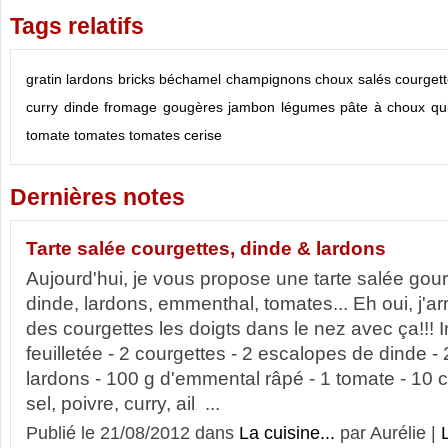
Tags relatifs
gratin
lardons
bricks
béchamel
champignons
choux salés
courget
curry
dinde
fromage
gougères
jambon
légumes
pâte à choux
qu
tomate
tomates
tomates cerise
Dernières notes
Tarte salée courgettes, dinde & lardons
Aujourd'hui, je vous propose une tarte salée gou
dinde, lardons, emmenthal, tomates... Eh oui, j'ar
des courgettes les doigts dans le nez avec ça!!! I
feuilletée - 2 courgettes - 2 escalopes de dinde -
lardons - 100 g d'emmental râpé - 1 tomate - 10 c
sel, poivre, curry, ail ...
Publié le 21/08/2012 dans
La cuisine...
par Aurélie |
L