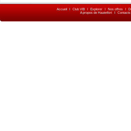
Accueil
I
Club VIB
I
Explorer
I
Nos offres
I
D
A propos de Hautetfort
I
Contacts