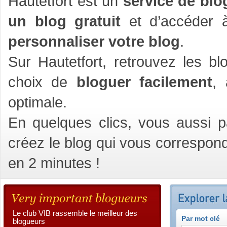
Hautetfort est un
service de blo
un blog gratuit
et d’accéder à
personnaliser votre blog
.
Sur Hautetfort, retrouvez les blo
choix de
bloguer facilement
,
optimale.
En quelques clics, vous aussi 
créez le blog qui vous correspond
en 2 minutes !
Le club VIB rassemble le meilleur des
Par mot clé
blogueurs