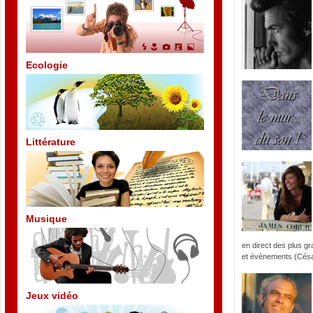
Ecologie
Littérature
Musique
en direct des plus gr
et évènements (Césa
Jeux vidéo