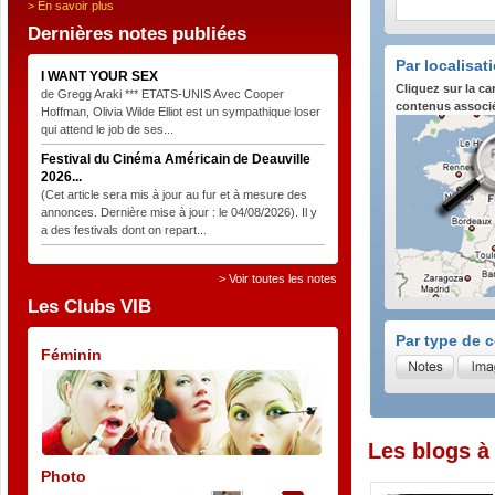
> En savoir plus
Dernières notes publiées
Par localisat
I WANT YOUR SEX
Cliquez sur la ca
de Gregg Araki *** ETATS-UNIS Avec Cooper
contenus associ
Hoffman, Olivia Wilde Elliot est un sympathique loser
qui attend le job de ses...
Festival du Cinéma Américain de Deauville
2026...
(Cet article sera mis à jour au fur et à mesure des
annonces. Dernière mise à jour : le 04/08/2026). Il y
a des festivals dont on repart...
> Voir toutes les notes
Les Clubs VIB
Par type de 
Féminin
Les blogs à
Photo