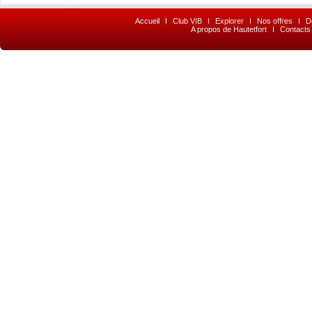
Accueil
I
Club VIB
I
Explorer
I
Nos offres
I
D
A propos de Hautetfort
I
Contacts