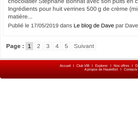
chocolatier Stéphane Bonnat avec son puits en 
Ingrédients pour huit verrines 500 g de crème 
matière...
Publié le 17/05/2019 dans
Le blog de Dave
par Dave
Page :
1
2
3
4
5
Suivant
Accueil
I
Club VIB
I
Explorer
I
Nos offres
I
D
A propos de Hautetfort
I
Contacts