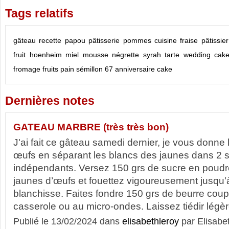
Tags relatifs
gâteau
recette
papou
pâtisserie
pommes
cuisine
fraise
pâtissier
fruit
hoenheim
miel
mousse
négrette
syrah
tarte
wedding cak
fromage
fruits
pain
sémillon
67
anniversaire
cake
Dernières notes
GATEAU MARBRE (très très bon)
J'ai fait ce gâteau samedi dernier, je vous donne 
œufs en séparant les blancs des jaunes dans 2 s
indépendants. Versez 150 grs de sucre en poudre
jaunes d’œufs et fouettez vigoureusement jusqu’
blanchisse. Faites fondre 150 grs de beurre cou
casserole ou au micro-ondes. Laissez tiédir légèr
Publié le 13/02/2024 dans
elisabethleroy
par Elisabe