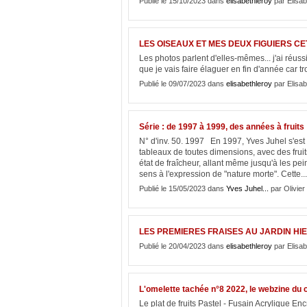
Publié le 15/10/2023 dans
elisabethleroy
par Elisab
LES OISEAUX ET MES DEUX FIGUIERS C
Les photos parlent d'elles-mêmes... j'ai réuss
que je vais faire élaguer en fin
Publié le 09/07/2023 dans
elisabethleroy
par Elisab
Série : de 1997 à 1999, des années à fruits
N° d'inv. 50. 1997 En 1997, Yves Juhel s'est
tableaux de toutes dimensions, avec des fruits
état de fraîcheur, allant même jusqu'à les pe
sens à l'expression de "nature morte". Cette...
Publié le 15/05/2023 dans
Yves Juhel...
par Olivier
LES PREMIERES FRAISES AU JARDIN HI
Publié le 20/04/2023 dans
elisabethleroy
par Elisab
L'omelette tachée n°8 2022, le webzine du 
Le plat de fruits Pastel - Fusain Acryliqu