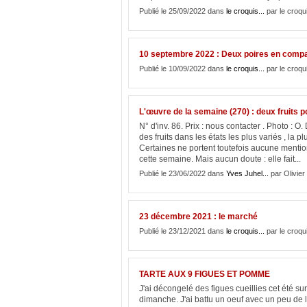
Publié le 25/09/2022 dans
le croquis...
par le croqu
10 septembre 2022 : Deux poires en comp
Publié le 10/09/2022 dans
le croquis...
par le croqu
L'œuvre de la semaine (270) : deux fruits p
N° d'inv. 86. Prix : nous contacter . Photo : 
des fruits dans les états les plus variés , l
Certaines ne portent toutefois aucune menti
cette semaine. Mais aucun doute : elle fait...
Publié le 23/06/2022 dans
Yves Juhel...
par Olivier
23 décembre 2021 : le marché
Publié le 23/12/2021 dans
le croquis...
par le croqu
TARTE AUX 9 FIGUES ET POMME
J'ai décongelé des figues cueillies cet été su
dimanche. J'ai battu un oeuf avec un peu de la