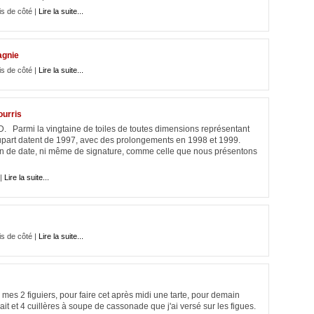
is de côté |
Lire la suite...
agnie
is de côté |
Lire la suite...
ourris
O. D. Parmi la vingtaine de toiles de toutes dimensions représentant
a plupart datent de 1997, avec des prolongements en 1998 et 1999.
on de date, ni même de signature, comme celle que nous présentons
 |
Lire la suite...
is de côté |
Lire la suite...
r mes 2 figuiers, pour faire cet après midi une tarte, pour demain
it et 4 cuillères à soupe de cassonade que j'ai versé sur les figues.