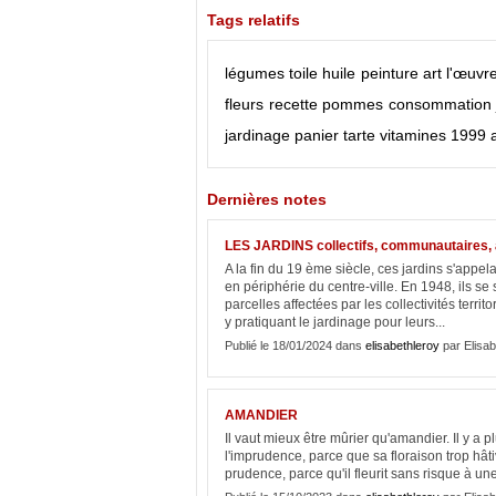
Tags relatifs
légumes
toile
huile
peinture
art
l'œuvr
fleurs
recette
pommes
consommation
jardinage
panier
tarte
vitamines
1999
Dernières notes
LES JARDINS collectifs, communautaires, 
A la fin du 19 ème siècle, ces jardins s'appe
en périphérie du centre-ville. En 1948, ils se 
parcelles affectées par les collectivités terri
y pratiquant le jardinage pour leurs...
Publié le 18/01/2024 dans
elisabethleroy
par Elisab
AMANDIER
Il vaut mieux être mûrier qu'amandier. Il y a p
l'imprudence, parce que sa floraison trop hâti
prudence, parce qu'il fleurit sans risque à un