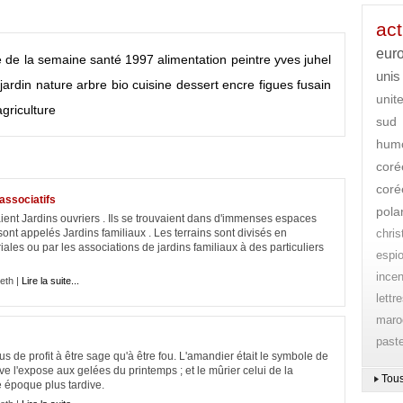
act
eur
e de la semaine
santé
1997
alimentation
peintre
yves juhel
unis
jardin
nature
arbre
bio
cuisine
dessert
encre
figues
fusain
unit
agriculture
sud
hum
coré
coré
associatifs
pola
laient Jardins ouvriers . Ils se trouvaient dans d'immenses espaces
sont appelés Jardins familiaux . Les terrains sont divisés en
chri
toriales ou par les associations de jardins familiaux à des particuliers
espi
ince
eth |
Lire la suite...
lettr
maro
paste
lus de profit à être sage qu'à être fou. L'amandier était le symbole de
ve l'expose aux gelées du printemps ; et le mûrier celui de la
Tous
e époque plus tardive.