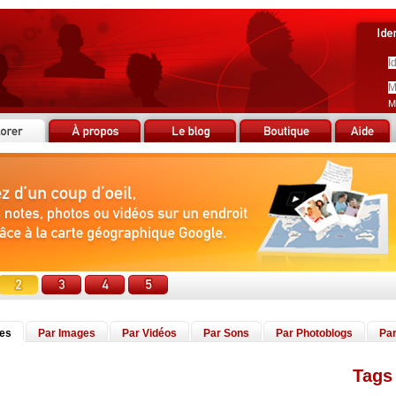
M
tes
Par Images
Par Vidéos
Par Sons
Par Photoblogs
Par
Tags 