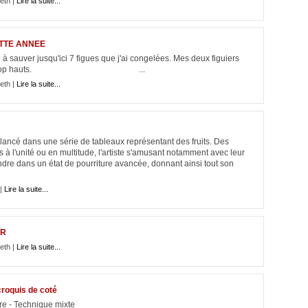
eth |
Lire la suite...
ETTE ANNEE
i à sauver jusqu'ici 7 figues que j'ai congelées. Mes deux figuiers
 d'année car trop hauts. ...
eth |
Lire la suite...
 lancé dans une série de tableaux représentant des fruits. Des
 à l'unité ou en multitude, l'artiste s'amusant notamment avec leur
indre dans un état de pourriture avancée, donnant ainsi tout son
 |
Lire la suite...
ER
eth |
Lire la suite...
croquis de coté
e Encre - Technique mixte