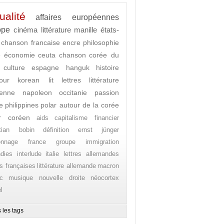
ualité
affaires européennes
ope
cinéma
littérature
manille
états-
chanson francaise
encre
philosophie
e
économie
ceuta
chanson
corée du
culture
espagne
hanguk
histoire
our
korean lit
lettres
littérature
enne
napoleon
occitanie
passion
e
philippines
polar autour de la corée
r coréen
aids
capitalisme financier
stian bobin
définition
ernst jünger
onnage
france
groupe
immigration
ndies
interlude
italie
lettres allemandes
es françaises
littérature allemande
macron
c
musique
nouvelle droite
néocortex
l
 les tags