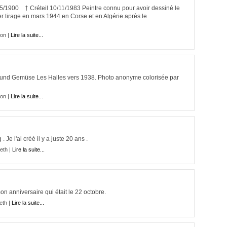
/1900 † Créteil 10/11/1983 Peintre connu pour avoir dessiné le
ier tirage en mars 1944 en Corse et en Algérie après le
on |
Lire la suite...
t und Gemüse Les Halles vers 1938. Photo anonyme colorisée par
on |
Lire la suite...
 Je l'ai créé il y a juste 20 ans .
eth |
Lire la suite...
mon anniversaire qui était le 22 octobre.
eth |
Lire la suite...