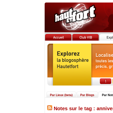
Par Lieux (beta)
Par Blogs
Par No
Notes sur le tag : annive