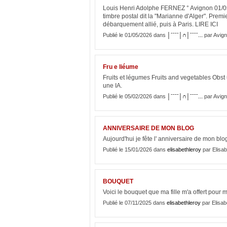
Louis Henri Adolphe FERNEZ ° Avignon 01/05
timbre postal dit la "Marianne d'Alger". Prem
débarquement allié, puis à Paris. LIRE ICI
Publié le 01/05/2026 dans
│ˉˉˉˉ│∩│ˉˉˉˉ...
par Avign
Fru e liéume
Fruits et légumes Fruits and vegetables Obs
une IA.
Publié le 05/02/2026 dans
│ˉˉˉˉ│∩│ˉˉˉˉ...
par Avign
ANNIVERSAIRE DE MON BLOG
Aujourd'hui je fête l' anniversaire de mon blog .
Publié le 15/01/2026 dans
elisabethleroy
par Elisab
BOUQUET
Voici le bouquet que ma fille m'a offert pour 
Publié le 07/11/2025 dans
elisabethleroy
par Elisab