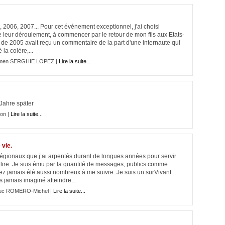
, 2006, 2007... Pour cet événement exceptionnel, j'ai choisi
leur déroulement, à commencer par le retour de mon fils aux Etats-
 de 2005 avait reçu un commentaire de la part d'une internaute qui
la colère,...
men SERGHIE LOPEZ |
Lire la suite...
 Jahre später
on |
Lire la suite...
 vie.
égionaux que j’ai arpentés durant de longues années pour servir
lire. Je suis ému par la quantité de messages, publics comme
ez jamais été aussi nombreux à me suivre. Je suis un surVivant.
s jamais imaginé atteindre...
uc ROMERO-Michel |
Lire la suite...