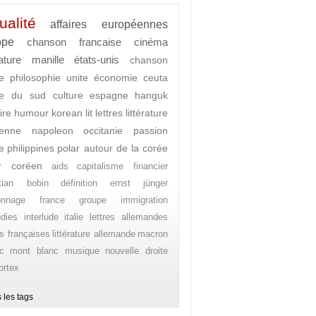
ualité
affaires européennes
ope
chanson francaise
cinéma
rature
manille
états-unis
chanson
e
philosophie
unite
économie
ceuta
ée du sud
culture
espagne
hanguk
ire
humour
korean lit
lettres
littérature
enne
napoleon
occitanie
passion
e
philippines
polar autour de la corée
r coréen
aids
capitalisme financier
stian bobin
définition
ernst jünger
onnage
france
groupe
immigration
ndies
interlude
italie
lettres allemandes
es françaises
littérature allemande
macron
c
mont blanc
musique
nouvelle droite
ortex
 les tags