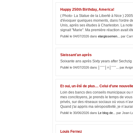
Happy 250th Birthday, America!
( Photo- La Statue de la Liberté à Nice ) 2005
d'évoquer quelques moments, dans l'ordre de 
Unis, après ses études à Charleston. La note
signait "Marie". Ma première réaction avait été 
Publié le 04/07/2026 dans
elargissemen...
par Car
Sieissant'an après
Soixante ans après Sixty years after Sechzig
Publié le 04/07/2026 dans
│ˉˉˉˉ│∩│ˉˉˉˉ...
par Avign
Et oui, un été de plus… Celui d’une nouvelle
Loin des bancs des conseils municipaux ou r
mes concitoyens, je prends le temps de vous 
privés, sur des réseaux sociaux où vous n’av
Quand j'ai appris ma séropositivité, je n’aurai
Publié le 30/06/2026 dans
Le blog de...
par Jean-L
Louis Fernez