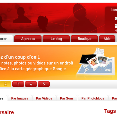
M
tes
Par Images
Par Vidéos
Par Sons
Par Photoblogs
Par
Tags 
rsaire