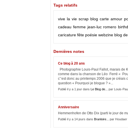
Tags relatifs
vive la vie
scrap
blog
carte
amour
po
cadeau
femme
jean-luc romero
birth
caricature
fête
poésie
webzine
blog d
Dernières notes
Ce blog à 20 ans
Photographie Louis-Paul Fallot, marais de K
comme dans la chanson de Léo Ferré « Pour 
c’’est donc au printemps 2006 que je créais ce
question « Pourquoi je blogue ? »...
Publié il y a 1 jour dans
Le Blog de...
par Louis-Pau
Anniversaire
Hemmenhofen de Otto Dix (parti le jour de 
Publié il y a 14 jours dans
Branloire...
par Houdaer