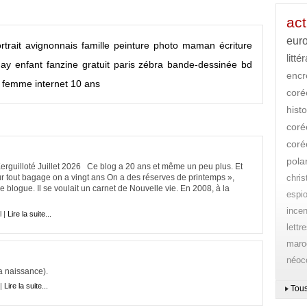
act
eur
rtrait
avignonnais
famille
peinture
photo
maman
écriture
litté
day
enfant
fanzine
gratuit
paris
zébra
bande-dessinée
bd
encr
e femme
internet
10 ans
cor
histo
coré
coré
pola
erguilloté Juillet 2026 Ce blog a 20 ans et même un peu plus. Et
tout bagage on a vingt ans On a des réserves de printemps »,
chri
 blogue. Il se voulait un carnet de Nouvelle vie. En 2008, à la
espi
ince
l |
Lire la suite...
lettr
maro
néoc
ma naissance).
 |
Lire la suite...
Tous