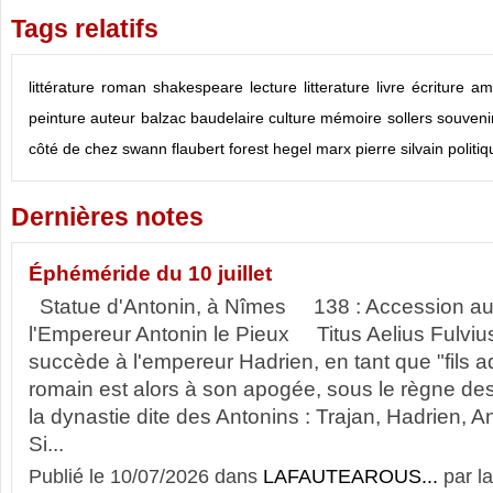
Tags relatifs
littérature
roman
shakespeare
lecture
litterature
livre
écriture
am
peinture
auteur
balzac
baudelaire
culture
mémoire
sollers
souveni
côté de chez swann
flaubert
forest
hegel
marx
pierre silvain
politi
Dernières notes
Éphéméride du 10 juillet
Statue d'Antonin, à Nîmes 138 : Accession au
l'Empereur Antonin le Pieux Titus Aelius Fulviu
succède à l'empereur Hadrien, en tant que "fils ad
romain est alors à son apogée, sous le règne de
la dynastie dite des Antonins : Trajan, Hadrien, A
Si...
Publié le 10/07/2026 dans
LAFAUTEAROUS...
par l