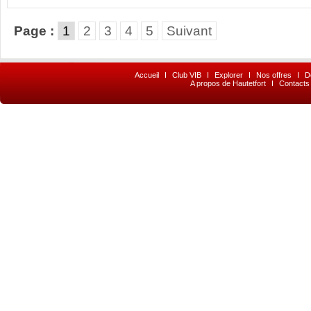
Page :
1
2
3
4
5
Suivant
Accueil
I
Club VIB
I
Explorer
I
Nos offres
I
D
A propos de Hautetfort
I
Contacts