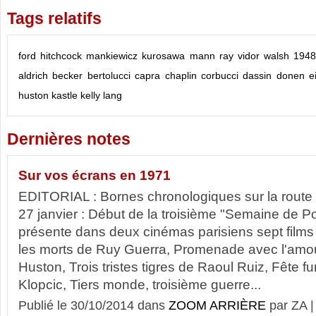
Tags relatifs
ford
hitchcock
mankiewicz
kurosawa
mann
ray
vidor
walsh
194
aldrich
becker
bertolucci
capra
chaplin
corbucci
dassin
donen
e
huston
kastle
kelly
lang
Dernières notes
Sur vos écrans en 1971
EDITORIAL : Bornes chronologiques sur la route 
27 janvier : Début de la troisième "Semaine de Pos
présente dans deux cinémas parisiens sept films 
les morts de Ruy Guerra, Promenade avec l'amou
Huston, Trois tristes tigres de Raoul Ruiz, Fête 
Klopcic, Tiers monde, troisième guerre...
Publié le 30/10/2014 dans
ZOOM ARRIÈRE
par ZA 