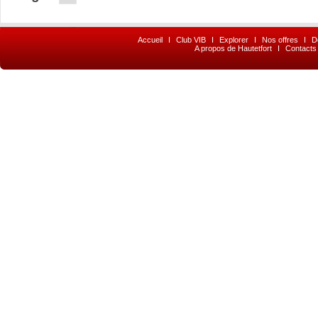
Accueil
I
Club VIB
I
Explorer
I
Nos offres
I
D
A propos de Hautetfort
I
Contacts