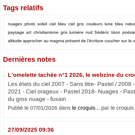
Tags relatifs
nuages
photo
soleil
ciel bleu
ciel gris
couleurs
lune
bleu
natu
paysage
art
christianisme
gris
lumière
nuit
frédéric tison
poésie
altitude
approcher
au magma présent de l'écriture
coucher sur le 
Dernières notes
L'omelette tachée n°1 2026, le webzine du cro
Les états du ciel 2007 - Sans titre- Pastel / 2008 -
2021 - Ciel orageux - Pastel 2018- Nuages - Past
du gros nuage - fusain
Publié le 07/01/2026 dans
le croquis...
par le croquis
27/09/2025 09:36