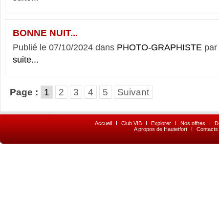
BONNE NUIT...
Publié le 07/10/2024 dans
PHOTO-GRAPHISTE
par
suite...
Page :
1
2
3
4
5
Suivant
Accueil
I
Club VIB
I
Explorer
I
Nos offres
I
D
A propos de Hautetfort
I
Contacts