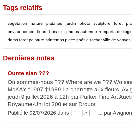
Tags relatifs
végétation
nature
platanes
jardin
photo
sculpture
forêt
pla
environnement
fleurs
bois
ciel
photos
automne
remparts
écologi
doms
foret
peinture
printemps
place
poésie
rocher
ville de vanves
Dernières notes
Ounte sian ???
Où sommes-nous ??? Where are we ??? Wo sind 
McKAY °1907 †1989 La charrette aux fleurs, Avig
jeudi 9 juillet 2026 à 12h par Parker Fine Art Auc
Royaume-Uni lot 200 et sur Drouot
Publié le 02/07/2026 dans
│ˉˉˉˉ│∩│ˉˉˉˉ...
par Avignon