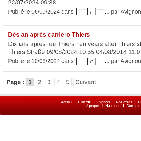
22/07/2024 09:38
Publié le 06/09/2024 dans
│ˉˉˉˉ│∩│ˉˉˉˉ...
par Avignon
Dès an après carriero Thiers
Dix ans après rue Thiers Ten years after Thiers 
Thiers Straße 09/08/2024 10:55 04/08/2014 11:0
Publié le 10/08/2024 dans
│ˉˉˉˉ│∩│ˉˉˉˉ...
par Avignon
Page :
1
2
3
4
5
Suivant
Accueil
I
Club VIB
I
Explorer
I
Nos offres
I
D
A propos de Hautetfort
I
Contacts