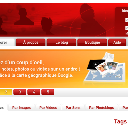
M
tes
Par Images
Par Vidéos
Par Sons
Par Photoblogs
Par
Tags 
s