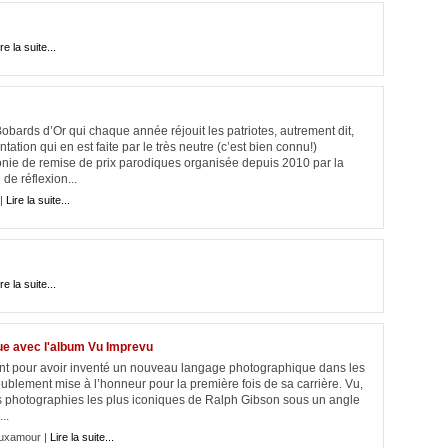
re la suite...
bards d’Or qui chaque année réjouit les patriotes, autrement dit,
tation qui en est faite par le très neutre (c’est bien connu!)
nie de remise de prix parodiques organisée depuis 2010 par la
de réflexion...
 |
Lire la suite...
re la suite...
ue avec l'album Vu Imprevu
t pour avoir inventé un nouveau langage photographique dans les
ublement mise à l’honneur pour la première fois de sa carrière. Vu,
es photographies les plus iconiques de Ralph Gibson sous un angle
..
uxamour |
Lire la suite...