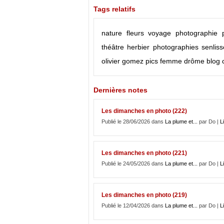
Tags relatifs
nature
fleurs
voyage
photographie
théâtre
herbier
photographies
senliss
olivier gomez
pics
femme
drôme
blog
Dernières notes
Les dimanches en photo (222)
Publié le 28/06/2026 dans
La plume et...
par Do |
Li
Les dimanches en photo (221)
Publié le 24/05/2026 dans
La plume et...
par Do |
Li
Les dimanches en photo (219)
Publié le 12/04/2026 dans
La plume et...
par Do |
Li