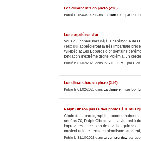
Les dimanches en photo (218)
Publié le 15/03/2026 dans
La plume et...
par Do |
Li
Les serpillères d'or
Vous qui connaissez déjà la cérémonie des Bo
ceux qui apprécieront la très impartiale présen
Wikipédia: Les Bobards d’or sont une cérémo
fondation d’extrême droite Polémia, un cercle 
Publié le 07/02/2026 dans
INSOLITE et...
par Cleo
Les dimanches en photo (216)
Publié le 01/02/2026 dans
La plume et...
par Do |
Li
Ralph Gibson passe des photos à la musiq
Génie de la photographie, reconnu notammen
années 70, Ralph Gibson voit sa virtuosité do
Imprevu est l’occasion de revisiter quinze d
musical unique : entre minimalisme, ambient,.
Publié le 31/10/2025 dans
tu comprends...
par gde