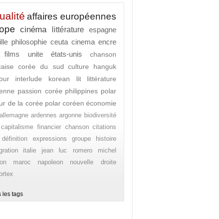
ualité
affaires européennes
rope
cinéma
littérature
espagne
lle
philosophie
ceuta
cinema
encre
films
unite
états-unis
chanson
caise
corée du sud
culture
hanguk
our
interlude
korean lit
littérature
enne
passion corée
philippines
polar
ur de la corée
polar coréen
économie
allemagne
ardennes
argonne
biodiversité
capitalisme financier
chanson
citations
définition
expressions
groupe
histoire
gration
italie
jean luc romero michel
on
maroc
napoleon
nouvelle droite
ortex
 les tags