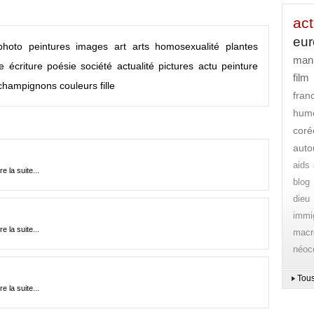
act
eu
photo
peintures
images
art
arts
homosexualité
plantes
mani
e
écriture
poésie
société
actualité
pictures
actu
peinture
film
champignons
couleurs
fille
fran
hum
coré
auto
aids
re la suite...
blog
dieu
immi
re la suite...
macr
néoc
Tous
re la suite...