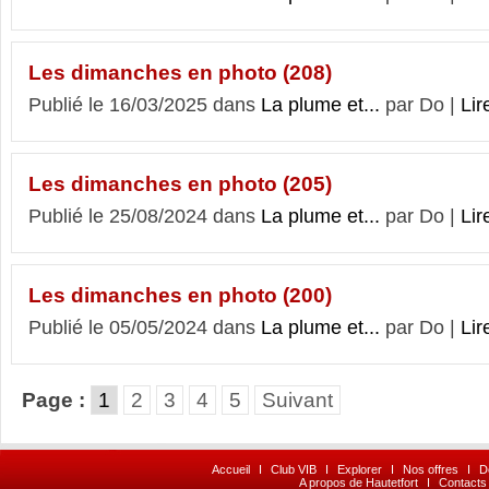
Les dimanches en photo (208)
Publié le 16/03/2025 dans
La plume et...
par Do |
Lir
Les dimanches en photo (205)
Publié le 25/08/2024 dans
La plume et...
par Do |
Lir
Les dimanches en photo (200)
Publié le 05/05/2024 dans
La plume et...
par Do |
Lir
Page :
1
2
3
4
5
Suivant
Accueil
I
Club VIB
I
Explorer
I
Nos offres
I
D
A propos de Hautetfort
I
Contacts