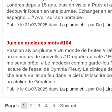
Londres depuis 15 ans, était en visite à Paris et 
découvrir Rouen en une journée. Echanger en an
espagnol... // Avoir sur son portable...
Publié le 31/07/2025 dans
La plume et...
par Do |
Lir
Juin en quelques mots #104
Passion stylos-plume // Un monde de brutes // Déc
un concours de nouvelles // Droguée au café // E
me sentir prête // Le médecin comme garde-fou 
lecture de l'essai de Cynthia Fleury La clinique de
chaleur // Ballet de feu dans le ciel // M'inscrire p
un atelier de Géraldine...
Publié le 01/07/2025 dans
La plume et...
par Do |
Lir
Page :
1
2
3
4
5
Suivant