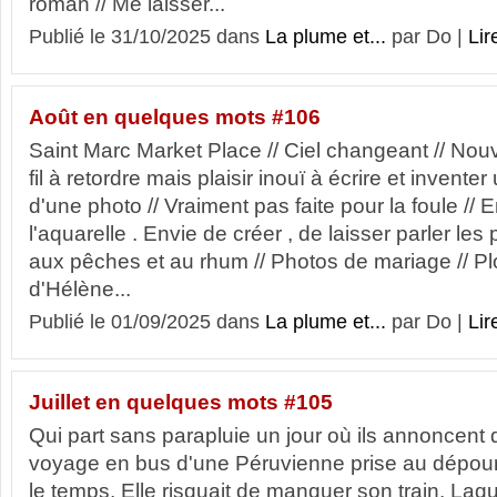
roman // Me laisser...
Publié le 31/10/2025 dans
La plume et...
par Do |
Lir
Août en quelques mots #106
Saint Marc Market Place // Ciel changeant // Nou
fil à retordre mais plaisir inouï à écrire et inventer
d'une photo // Vraiment pas faite pour la foule //
l'aquarelle . Envie de créer , de laisser parler le
aux pêches et au rhum // Photos de mariage // 
d'Hélène...
Publié le 01/09/2025 dans
La plume et...
par Do |
Lir
Juillet en quelques mots #105
Qui part sans parapluie un jour où ils annoncent d
voyage en bus d'une Péruvienne prise au dépourv
le temps. Elle risquait de manquer son train. Laqu