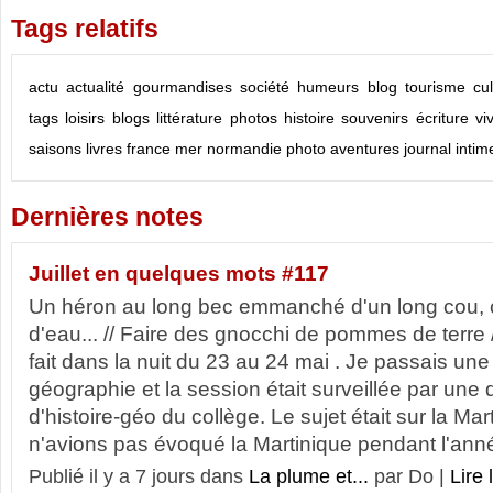
Tags relatifs
actu
actualité
gourmandises
société
humeurs
blog
tourisme
cu
tags
loisirs
blogs
littérature
photos
histoire
souvenirs
écriture
vi
saisons
livres
france
mer
normandie
photo
aventures
journal intim
Dernières notes
Juillet en quelques mots #117
Un héron au long bec emmanché d'un long cou, c
d'eau... // Faire des gnocchi de pommes de terre
fait dans la nuit du 23 au 24 mai . Je passais un
géographie et la session était surveillée par une
d'histoire-géo du collège. Le sujet était sur la Ma
n'avions pas évoqué la Martinique pendant l'anné
Publié il y a 7 jours dans
La plume et...
par Do |
Lire 