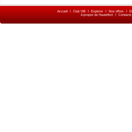
Accueil
I
Club VIB
I
Explorer
I
Nos offres
I
D
A propos de Hautetfort
I
Contacts