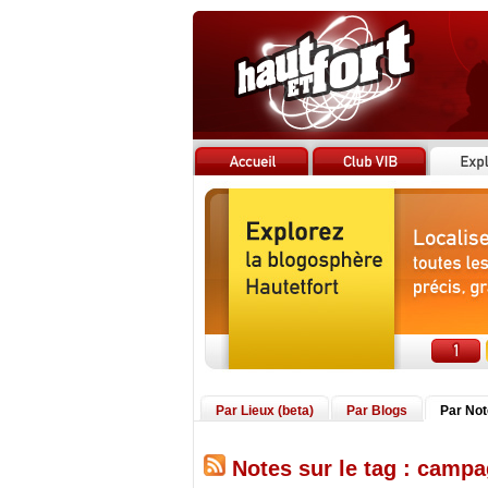
Par Lieux (beta)
Par Blogs
Par No
Notes sur le tag : camp