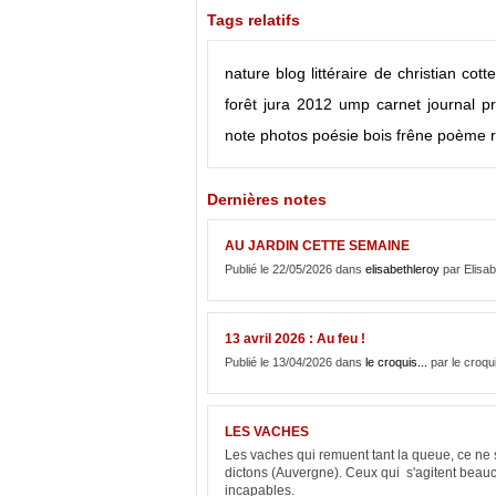
Tags relatifs
nature
blog littéraire de christian cot
forêt
jura
2012
ump
carnet
journal
pr
note
photos
poésie
bois
frêne
poème
Dernières notes
AU JARDIN CETTE SEMAINE
Publié le 22/05/2026 dans
elisabethleroy
par Elisab
13 avril 2026 : Au feu !
Publié le 13/04/2026 dans
le croquis...
par le croqu
LES VACHES
Les vaches qui remuent tant la queue, ce ne s
dictons (Auvergne). Ceux qui s'agitent beauc
incapables.