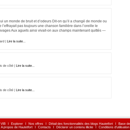
lui un monde de bruit et d’odeurs Dit-on qu’il a changé de monde ou
’effrayait pas toujours une chanson familière dans l’oreille le
auvages Aux aguets ainsi vivait-on aux champs maintenant quittés —
ard |
Lire la suite...
is de côté |
Lire la suite...
is de côté |
Lire la suite...
 VIB
I
Explorer
I
Nos offres
I
Détail des fonctionnalités des blogs Hautetfort
I
Base de
A propos de Hautetfort
I
Contacts
I
Déclarer un contenu illicite
I
Conditions d'utilisation