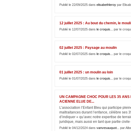
Publié le 22/09/2025 dans
elisabethleroy
par Elisab
12 juillet 2025 : Au bout du chemin, le moul
Publié le 12/07/2025 dans
le croquis...
par le croqu
02 juillet 2025 : Paysage au moulin
Publié le 02/07/2025 dans
le croquis...
par le croqu
01 juillet 2025 : un moulin au loin
Publié le 01/07/2025 dans
le croquis...
par le croqu
UN CAMPAGNE CHOC POUR LES 35 ANS D
ACIENNE ELUE DE...
L’association l’Enfant Bleu qui participe plei
maltraitances durant l’enfance, célébre ses 
d’indiquer « qu’avec notre expertise de terr
juridique, mais aussi en tant que partie civile
Publié le 04/12/2024 dans
vanvesauquot...
par Albe