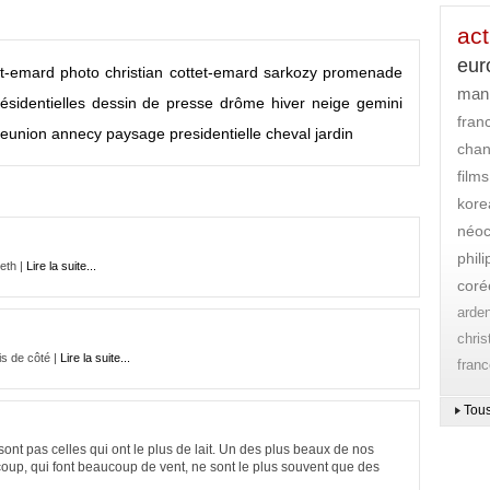
act
eur
tet-emard
photo
christian cottet-emard
sarkozy
promenade
mani
ésidentielles
dessin de presse
drôme
hiver
neige
gemini
fran
reunion
annecy
paysage
presidentielle
cheval
jardin
cha
films
kore
néoc
phil
eth |
Lire la suite...
coré
arde
chri
is de côté |
Lire la suite...
franc
Tous
ont pas celles qui ont le plus de lait. Un des plus beaux de nos
oup, qui font beaucoup de vent, ne sont le plus souvent que des