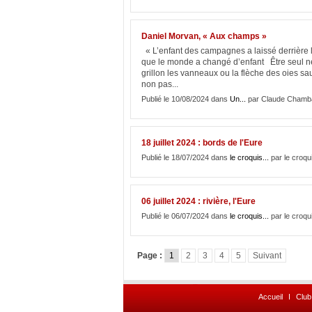
Daniel Morvan, « Aux champs »
« L’enfant des campagnes a laissé derrière 
que le monde a changé d’enfant Être seul ne l
grillon les vanneaux ou la flèche des oies s
non pas...
Publié le 10/08/2024 dans
Un...
par Claude Chamb
18 juillet 2024 : bords de l'Eure
Publié le 18/07/2024 dans
le croquis...
par le croqu
06 juillet 2024 : rivière, l'Eure
Publié le 06/07/2024 dans
le croquis...
par le croqu
Page :
1
2
3
4
5
Suivant
Accueil
I
Club