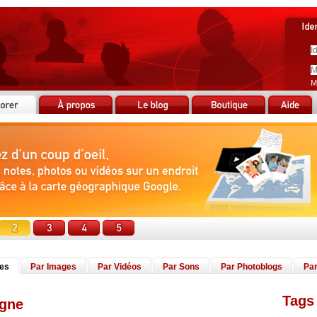
M
tes
Par Images
Par Vidéos
Par Sons
Par Photoblogs
Par
Tags 
agne