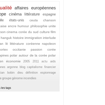
ualité
affaires européennes
ope
cinéma
littérature
espagne
lle
états-unis
ceuta
chanson
caise
encre
humour
philosophie
unite
nson
cinema
corée du sud
culture
film
hanguk
histoire
immigration
interlude
an lit
littérature coréenne
napoleon
ortex
occitanie
passion corée
ippines
polar autour de la corée
polar
en
économie
2005
2011
actu
aids
nnes
argonne
blog
capitalisme financier
stian bobin
dieu
définition
espionnage
e
groupe
génome
incendies
 les tags