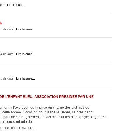
eth |
Lire la suite...
in
is de côté |
Lire la suite...
is de côté |
Lire la suite...
is de côté |
Lire la suite...
E L’ENFANT BLEU, ASSOCIATION PRESIDEE PAR UNE
nement à l’évolution de la prise en charge des victimes de
35 cette année. Occasion pour Isabelle Debré, sa président
ain, par l’accompagnement de victimes sur les plans psychologique et
 ou représentante de...
rt Dreslon |
Lire la suite...