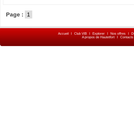
Page :
1
Accueil
I
Club VIB
I
Explorer
I
Nos offres
I
D
A propos de Hautetfort
I
Contacts