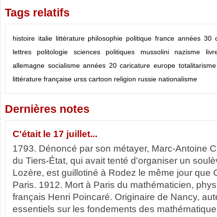
Tags relatifs
histoire
italie
littérature
philosophie
politique
france
années 30
lettres
politologie
sciences politiques
mussolini
nazisme
livr
allemagne
socialisme
années 20
caricature
europe
totalitarisme
littérature française
urss
cartoon
religion
russie
nationalisme
Dernières notes
C'était le 17 juillet...
1793. Dénoncé par son métayer, Marc-Antoine Ch
du Tiers-État, qui avait tenté d'organiser un soul
Lozère, est guillotiné à Rodez le même jour que 
Paris. 1912. Mort à Paris du mathématicien, phys
français Henri Poincaré. Originaire de Nancy, aut
essentiels sur les fondements des mathématiques