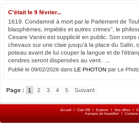
C'était le 9 février...
1619. Condamné à mort par le Parlement de Tou
blasphèmes, impiétés et autres crimes", le philoso
Cesare Vanini est supplicié en public. Son corps e
chevaux sur une claie jusqu'à la place du Salin, 
poteau avant de lui couper la langue et de l'étran
cendres seront dispersées au vent. ...
Publié le 09/02/2026 dans
LE PHOTON
par Le Phot
Page :
1
2
3
4
5
Suivant
Accueil
I
Club VIB
I
Explorer
I
Nos offres
I
D
A propos de Hautetfort
I
Contacts