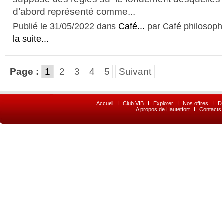
d’abord représenté comme...
Publié le 31/05/2022 dans
Café...
par Café philosoph
la suite...
Page :
1
2
3
4
5
Suivant
Accueil
I
Club VIB
I
Explorer
I
Nos offres
I
D
A propos de Hautetfort
I
Contacts