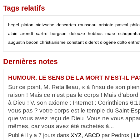
Tags relatifs
hegel
platon
nietzsche
descartes
rousseau
aristote
pascal
phil
alain
arendt
sartre
bergson
deleuze
hobbes
marx
schopenha
augustin
bacon
christianisme
constant
diderot
diogène
dolto
entho
Dernières notes
HUMOUR. LE SENS DE LA MORT N’EST-IL PA
Sur ce point, M. Retailleau, « à l’insu de son plei
raison ! Mais ce n’est pas le corps ! Mais d’abord 
à Dieu ! V. son axiome : Internet : Corinthiens 6:1
vous pas ? votre corps est le temple du Saint-Espr
que vous avez reçu de Dieu. Vous ne vous appa
mêmes, car vous avez été rachetés à...
Publié il y a 7 jours dans
XYZ, ABCD
par Pedros |
Li