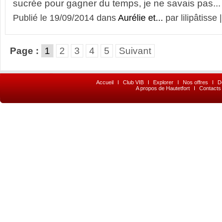
sucrée pour gagner du temps, je ne savais pas...
Publié le 19/09/2014 dans
Aurélie et...
par lilipâtisse 
Page :
1
2
3
4
5
Suivant
Accueil
I
Club VIB
I
Explorer
I
Nos offres
I
D
A propos de Hautetfort
I
Contacts