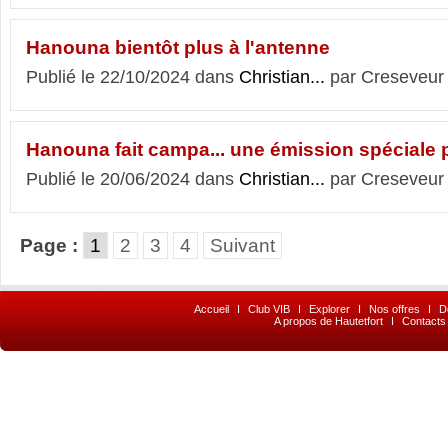
Hanouna bientôt plus à l'antenne
Publié le 22/10/2024 dans
Christian...
par Creseveur
Hanouna fait campa... une émission spéciale p
Publié le 20/06/2024 dans
Christian...
par Creseveur
Page :
1
2
3
4
Suivant
Accueil
I
Club VIB
I
Explorer
I
Nos offres
I
D
A propos de Hautetfort
I
Contacts