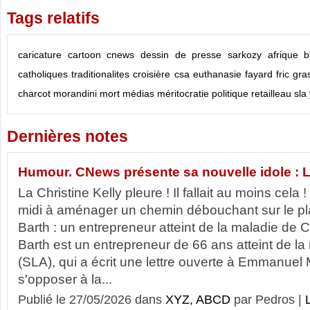
Tags relatifs
caricature
cartoon
cnews
dessin de presse
sarkozy
afrique
b
catholiques traditionalites
croisière
csa
euthanasie
fayard
fric
gra
charcot
morandini
mort
médias
méritocratie
politique
retailleau
sla
Dernières notes
Humour. CNews présente sa nouvelle idole : L
La Christine Kelly pleure ! Il fallait au moins cela !
midi à aménager un chemin débouchant sur le p
Barth : un entrepreneur atteint de la maladie de 
Barth est un entrepreneur de 66 ans atteint de l
(SLA), qui a écrit une lettre ouverte à Emmanuel
s'opposer à la...
Publié le 27/05/2026 dans
XYZ, ABCD
par Pedros |
L