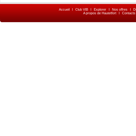
Accueil
I
Club VIB
I
Explorer
I
Nos offres
I
D
A propos de Hautetfort
I
Contacts