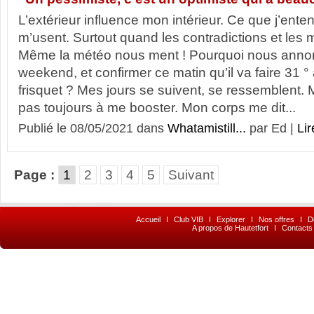
L’extérieur influence mon intérieur. Ce que j’ente
m’usent. Surtout quand les contradictions et les
Même la météo nous ment ! Pourquoi nous anno
weekend, et confirmer ce matin qu’il va faire 31 ° al
frisquet ? Mes jours se suivent, se ressemblent. M
pas toujours à me booster. Mon corps me dit...
Publié le 08/05/2021 dans
Whatamistill...
par Ed |
Lir
Page :
1
2
3
4
5
Suivant
Accueil
I
Club VIB
I
Explorer
I
Nos offres
I
D
A propos de Hautetfort
I
Contacts