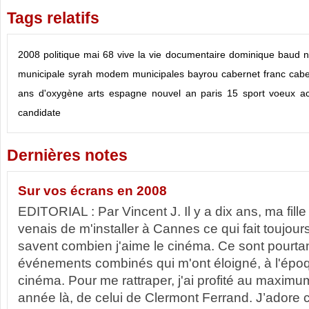
Tags relatifs
2008
politique
mai 68
vive la vie
documentaire
dominique baud
n
municipale
syrah
modem
municipales
bayrou
cabernet franc
cabe
ans d'oxygène
arts
espagne
nouvel an
paris 15
sport
voeux
a
candidate
Dernières notes
Sur vos écrans en 2008
EDITORIAL : Par Vincent J. Il y a dix ans, ma fille
venais de m'installer à Cannes ce qui fait toujour
savent combien j'aime le cinéma. Ce sont pourta
événements combinés qui m'ont éloigné, à l'époq
cinéma. Pour me rattraper, j'ai profité au maximum
année là, de celui de Clermont Ferrand. J’adore c