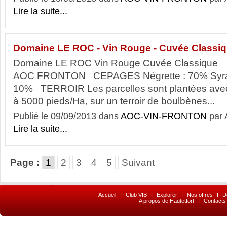
Lire la suite...
Domaine LE ROC - Vin Rouge - Cuvée Classi
Domaine LE ROC Vin Rouge Cuvée Classi
AOC FRONTON CEPAGES Négrette : 70% Syrah
10% TERROIR Les parcelles sont plantées avec
à 5000 pieds/Ha, sur un terroir de boulbènes...
Publié le 09/09/2013 dans
AOC-VIN-FRONTON
par
Lire la suite...
Page :
1
2
3
4
5
Suivant
Accueil
I
Club VIB
I
Explorer
I
Nos offres
I
D
A propos de Hautetfort
I
Contacts