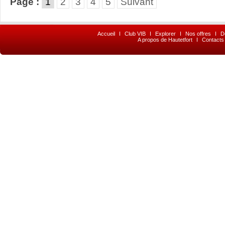
Page :
1
2
3
4
5
Suivant
Accueil
I
Club VIB
I
Explorer
I
Nos offres
I
D
A propos de Hautetfort
I
Contacts