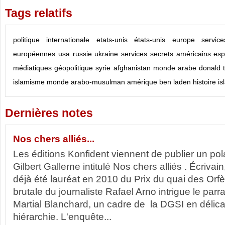
Tags relatifs
politique internationale
etats-unis
états-unis
europe
servic
européennes
usa
russie
ukraine
services secrets américains
esp
médiatiques
géopolitique
syrie
afghanistan
monde arabe
donald 
islamisme
monde arabo-musulman
amérique
ben laden
histoire
is
Dernières notes
Nos chers alliés...
Les éditions Konfident viennent de publier un po
Gilbert Gallerne intitulé Nos chers alliés . Écrivain
déjà été lauréat en 2010 du Prix du quai des Orf
brutale du journaliste Rafael Arno intrigue le parra
Martial Blanchard, un cadre de la DGSI en délic
hiérarchie. L'enquête...