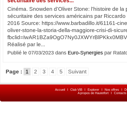
sécuritaire des services...
Cinéma. Snowden d'Oliver Stone: l'histoire de la 
sécuritaire des services américains par Riccard
2016 Source: https://www.barbadillo.it/61161-ci
oliver-stone-la-storia-della-maggiore-crisi-di-sicu
fbclid=IwAR1BZa9OgO7Ny0JXWYrBlPKkx0MB
Réalisé par le...
Publié le 07/03/2023 dans
Euro-Synergies
par Ratat
Page :
1
2
3
4
5
Suivant
Accueil
I
Club VIB
I
Explorer
I
Nos offres
I
D
A propos de Hautetfort
I
Contacts