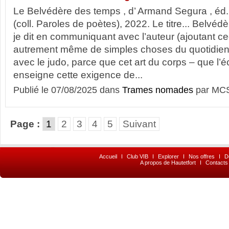
Le Belvédère des temps , d’ Armand Segura , éd
(coll. Paroles de poètes), 2022. Le titre... Belvéd
je dit en communiquant avec l’auteur (ajoutant ce
autrement même de simples choses du quotidien – 
avec le judo, parce que cet art du corps – que l’é
enseigne cette exigence de...
Publié le 07/08/2025 dans
Trames nomades
par MCS
Page :
1
2
3
4
5
Suivant
Accueil
I
Club VIB
I
Explorer
I
Nos offres
I
D
A propos de Hautetfort
I
Contacts