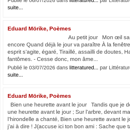
Publié le 06/07/2026 dans
litteratured...
par Littératur
suite...
Eduard Mörike, Poèmes
Au petit jour Mon œil sans so
encore Quand déjà le jour va paraître À la fenê
esprit s’agite, égaré, Tiraillé, assailli de doutes, 
fantômes. - Cesse donc, mon âme...
Publié le 03/07/2026 dans
litteratured...
par Littératur
suite...
Eduard Mörike, Poèmes
Bien une heurette avant le jour Tandis que je 
une heurette avant le jour ; Sur l’arbre, devant m
l’hirondelle a chanté, Bien une heurette avant le
j’ai à dire ! J(accuse ici ton bon ami : Sache que t