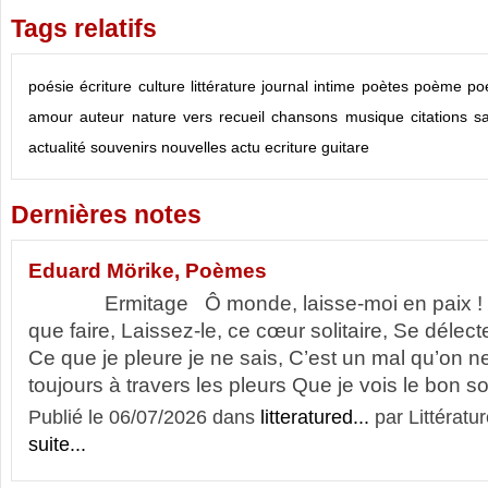
Tags relatifs
poésie
écriture
culture
littérature
journal intime
poètes
poème
po
amour
auteur
nature
vers
recueil
chansons
musique
citations
s
actualité
souvenirs
nouvelles
actu
ecriture
guitare
Dernières notes
Eduard Mörike, Poèmes
Ermitage Ô monde, laisse-moi en paix ! De
que faire, Laissez-le, ce cœur solitaire, Se délec
Ce que je pleure je ne sais, C’est un mal qu’on n
toujours à travers les pleurs Que je vois le bon solei
Publié le 06/07/2026 dans
litteratured...
par Littératur
suite...