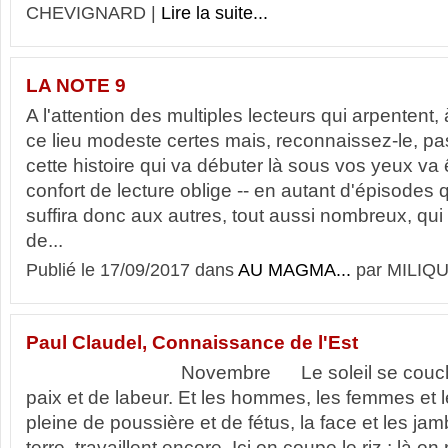
CHEVIGNARD |
Lire la suite...
LA NOTE 9
A l'attention des multiples lecteurs qui arpentent, à 
ce lieu modeste certes mais, reconnaissez-le, pas 
cette histoire qui va débuter là sous vos yeux va ê
confort de lecture oblige -- en autant d'épisodes q
suffira donc aux autres, tout aussi nombreux, qui
de...
Publié le 17/09/2017 dans
AU MAGMA...
par MILIQU
Paul Claudel, Connaissance de l'Est
Novembre Le soleil se couche sur
paix et de labeur. Et les hommes, les femmes et l
pleine de poussière et de fétus, la face et les j
terre, travaillent encore. Ici on coupe le riz ; là o