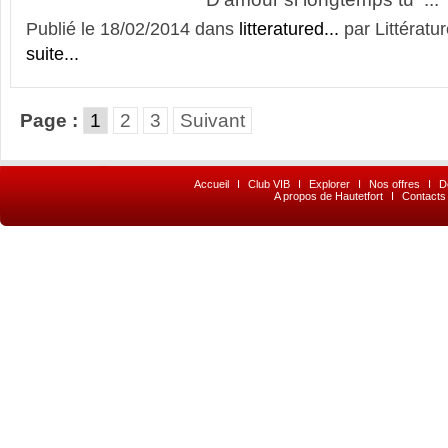
Publié le 18/02/2014 dans
litteratured...
par Littératur
suite...
Page :
1
2
3
Suivant
Accueil
I
Club VIB
I
Explorer
I
Nos offres
I
D
A propos de Hautetfort
I
Contacts