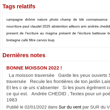
Tags relatifs
campagne
drôme
nature
photo
champ de blé
connaissance 
nourriture
paul claudel
2025
abstention
ailleurs
ami
andrée chedi
present de l'ecriture
au magma présent de l'écriture
batteuse
b
bretagne
café filtre
carvos loup
Dernières notes
BONNE MOISSON 2022 !
La moisson traversée Garde les yeux ouverts 
traversée Recule les frontières de ton jardin Lai
Et les c œ urs s'absenter Si les jours égrènent ce
ce qui est. Andrée CHEDID , Textes pour un po
1983
Publié le 02/01/2022 dans
Sur du vent
par SUR du V