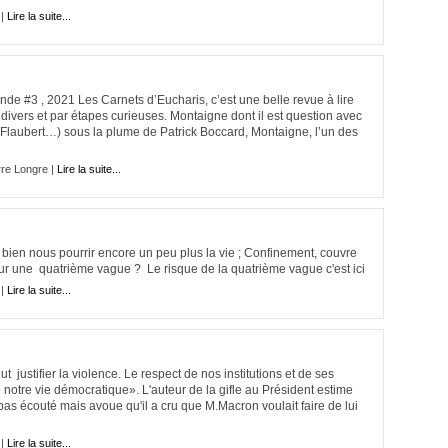
 |
Lire la suite...
nde #3 , 2021 Les Carnets d’Eucharis, c’est une belle revue à lire
vers et par étapes curieuses. Montaigne dont il est question avec
 Flaubert…) sous la plume de Patrick Boccard, Montaigne, l’un des
re Longre |
Lire la suite...
ait bien nous pourrir encore un peu plus la vie ; Confinement, couvre
pour une quatrième vague ? Le risque de la quatrième vague c'est ici
 |
Lire la suite...
justifier la violence. Le respect de nos institutions et de ses
notre vie démocratique». L'auteur de la gifle au Président estime
pas écouté mais avoue qu'il a cru que M.Macron voulait faire de lui
 |
Lire la suite...