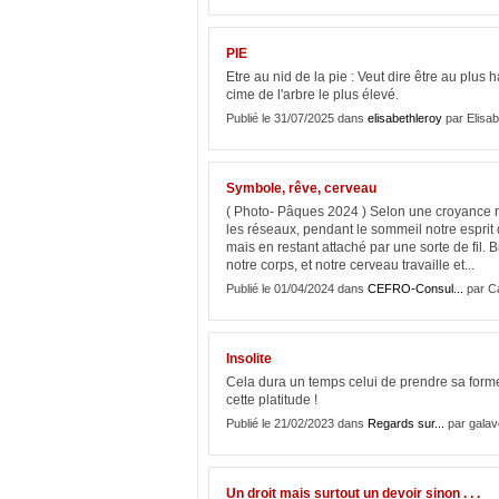
PIE
Etre au nid de la pie : Veut dire être au plus h
cime de l'arbre le plus élevé.
Publié le 31/07/2025 dans
elisabethleroy
par Elisab
Symbole, rêve, cerveau
( Photo- Pâques 2024 ) Selon une croyance r
les réseaux, pendant le sommeil notre esprit q
mais en restant attaché par une sorte de fil. 
notre corps, et notre cerveau travaille et...
Publié le 01/04/2024 dans
CEFRO-Consul...
par C
Insolite
Cela dura un temps celui de prendre sa forme 
cette platitude !
Publié le 21/02/2023 dans
Regards sur...
par galav
Un droit mais surtout un devoir sinon . . .