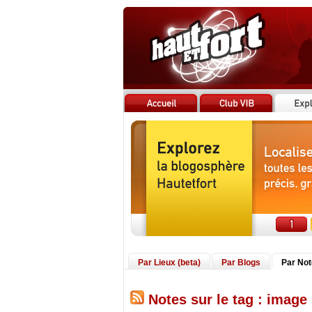
Par Lieux (beta)
Par Blogs
Par No
Notes sur le tag : image