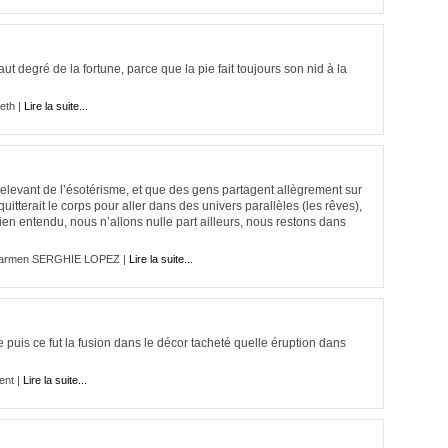
aut degré de la fortune, parce que la pie fait toujours son nid à la
eth |
Lire la suite...
elevant de l’ésotérisme, et que des gens partagent allègrement sur
uitterait le corps pour aller dans des univers parallèles (les rêves),
Bien entendu, nous n’allons nulle part ailleurs, nous restons dans
armen SERGHIE LOPEZ |
Lire la suite...
puis ce fut la fusion dans le décor tacheté quelle éruption dans
ent |
Lire la suite...