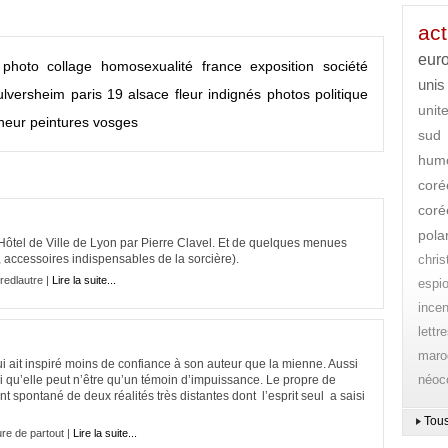
act
eur
photo
collage
homosexualité
france
exposition
société
unis
ulversheim
paris 19
alsace
fleur
indignés
photos
politique
unit
neur
peintures
vosges
sud
hum
coré
coré
pola
'Hôtel de Ville de Lyon par Pierre Clavel. Et de quelques menues
, accessoires indispensables de la sorcière).
chri
redlautre |
Lire la suite...
espi
ince
lettr
maro
 ait inspiré moins de confiance à son auteur que la mienne. Aussi
néoc
i qu’elle peut n’être qu’un témoin d’impuissance. Le propre de
t spontané de deux réalités très distantes dont l’esprit seul a saisi
Tous
ure de partout |
Lire la suite...