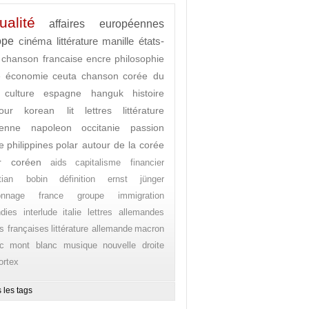
ualité
affaires européennes
ope
cinéma
littérature
manille
états-
chanson francaise
encre
philosophie
e
économie
ceuta
chanson
corée du
culture
espagne
hanguk
histoire
our
korean lit
lettres
littérature
enne
napoleon
occitanie
passion
e
philippines
polar autour de la corée
r coréen
aids
capitalisme financier
stian bobin
définition
ernst jünger
onnage
france
groupe
immigration
ndies
interlude
italie
lettres allemandes
es françaises
littérature allemande
macron
c
mont blanc
musique
nouvelle droite
ortex
 les tags