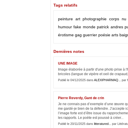
Tags relatifs
peinture
art
photographie
corps
nu
humour
fake
monde
patrick andres
p
érotisme
gag
guerrier
poésie
arts
baig
Dernières notes
UNE IMAGE
Image élaborée à partir d'une photo prise à l
bricoles (langue de vipère et oeil de crapaud
Publié le 04/12/2025 dans
ALEXIPHARMAQ...
par f
Pierre Reverdy, Gant de crin
Je ne connais pas d’exemple d’une œuvre qui
me gardé-je bien de la défendre. J’accepte ic
l’image forte est d’être issue du rapprochemen
les rapports. Le poète est poussé à créer...
Publié le 20/11/2025 dans
litteratured...
par Littérat