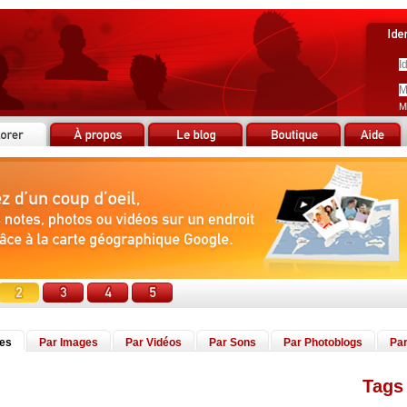
M
tes
Par Images
Par Vidéos
Par Sons
Par Photoblogs
Par
Tags 