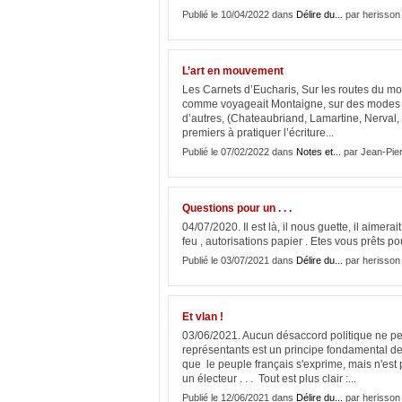
Publié le 10/04/2022 dans
Délire du...
par herisson
L’art en mouvement
Les Carnets d’Eucharis, Sur les routes du mo
comme voyageait Montaigne, sur des modes di
d’autres, (Chateaubriand, Lamartine, Nerval,
premiers à pratiquer l’écriture...
Publié le 07/02/2022 dans
Notes et...
par Jean-Pier
Questions pour un . . .
04/07/2020. Il est là, il nous guette, il aimer
feu , autorisations papier . Etes vous prêts 
Publié le 03/07/2021 dans
Délire du...
par herisson
Et vlan !
03/06/2021. Aucun désaccord politique ne peut 
représentants est un principe fondamental de 
que le peuple français s'exprime, mais n'est 
un électeur . . . Tout est plus clair :...
Publié le 12/06/2021 dans
Délire du...
par herisson