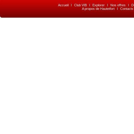
Accueil
I
Club VIB
I
Explorer
I
Nos offres
I
D
A propos de Hautetfort
I
Contacts