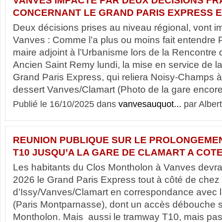
VANVES IMPACTE PAR DEUX DECISIONS FR
CONCERNANT LE GRAND PARIS EXPRESS E
Deux décisions prises au niveau régional, vont imp
Vanves : Comme l’a plus ou moins fait entendre 
maire adjoint à l’Urbanisme lors de la Rencontre 
Ancien Saint Remy lundi, la mise en service de l
Grand Paris Express, qui reliera Noisy-Champs à
dessert Vanves/Clamart (Photo de la gare encore
Publié le 16/10/2025 dans
vanvesauquot...
par Albert
REUNION PUBLIQUE SUR LE PROLONGEME
T10 JUSQU’A LA GARE DE CLAMART A COT
Les habitants du Clos Montholon à Vanves devraien
2026 le Grand Paris Express tout à côté de chez 
d’Issy/Vanves/Clamart en correspondance avec la
(Paris Montparnasse), dont un accès débouche su
Montholon. Mais aussi le tramway T10, mais pas 