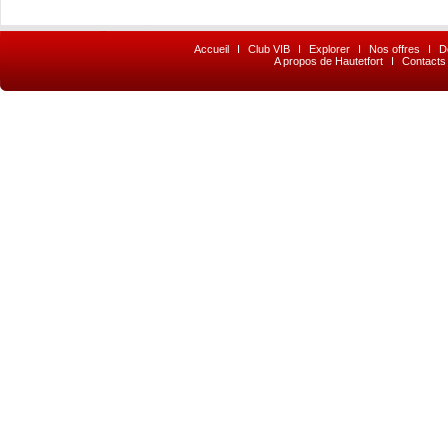
Accueil
I
Club VIB
I
Explorer
I
Nos offres
I
D
A propos de Hautetfort
I
Contacts