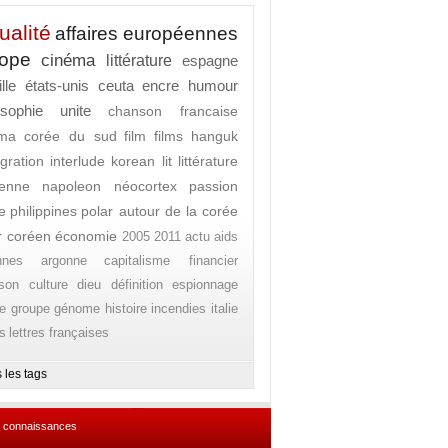
ualité
affaires européennes
rope
cinéma
littérature
espagne
lle
états-unis
ceuta
encre
humour
osophie
unite
chanson francaise
ema
corée du sud
film
films
hanguk
gration
interlude
korean lit
littérature
enne
napoleon
néocortex
passion
e
philippines
polar autour de la corée
r coréen
économie
2005
2011
actu
aids
nnes
argonne
capitalisme financier
son
culture
dieu
définition
espionnage
e
groupe
génome
histoire
incendies
italie
es
lettres françaises
 les tags
 connaissances