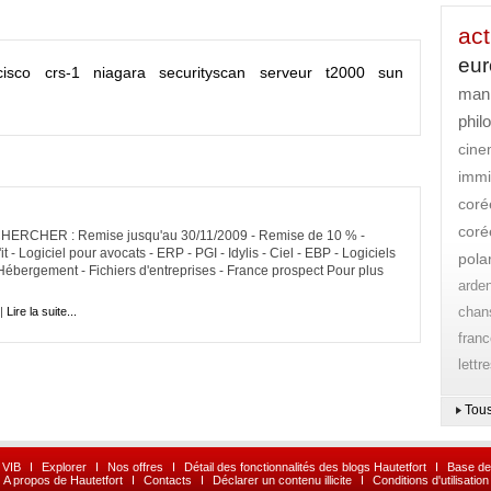
act
eu
cisco
crs-1
niagara
securityscan
serveur t2000
sun
mani
phil
cin
immi
coré
coré
HER : Remise jusqu'au 30/11/2009 - Remise de 10 % -
 - Logiciel pour avocats - ERP - PGI - Idylis - Ciel - EBP - Logiciels
pola
 Hébergement - Fichiers d'entreprises - France prospect Pour plus
arde
chan
 |
Lire la suite...
franc
lettr
Tous
 VIB
I
Explorer
I
Nos offres
I
Détail des fonctionnalités des blogs Hautetfort
I
Base de
A propos de Hautetfort
I
Contacts
I
Déclarer un contenu illicite
I
Conditions d'utilisation