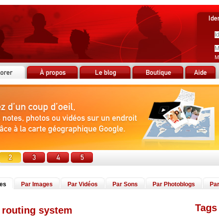
M
tes
Par Images
Par Vidéos
Par Sons
Par Photoblogs
Par
Tags 
r routing system