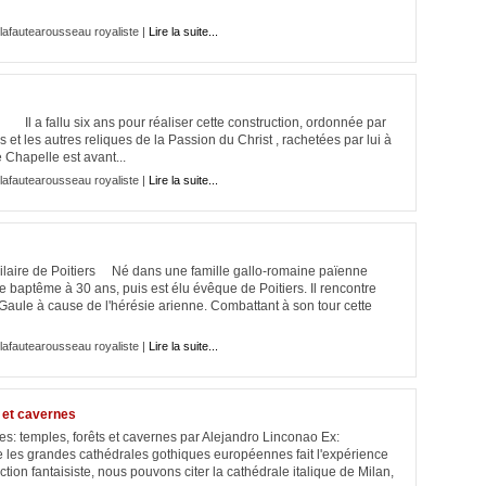
lafautearousseau royaliste |
Lire la suite...
l a fallu six ans pour réaliser cette construction, ordonnée par
s et les autres reliques de la Passion du Christ , rachetées par lui à
 Chapelle est avant...
lafautearousseau royaliste |
Lire la suite...
Hilaire de Poitiers Né dans une famille gallo-romaine païenne
le baptême à 30 ans, puis est élu évêque de Poitiers. Il rencontre
 Gaule à cause de l'hérésie arienne. Combattant à son tour cette
lafautearousseau royaliste |
Lire la suite...
 et cavernes
s: temples, forêts et cavernes par Alejandro Linconao Ex:
e les grandes cathédrales gothiques européennes fait l'expérience
tion fantaisiste, nous pouvons citer la cathédrale italique de Milan,