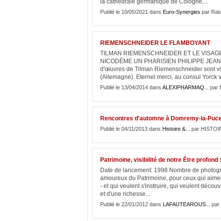
la cathédrale germanique de Cologne,...
Publié le 10/05/2021 dans
Euro-Synergies
par Rat
RIEMENSCHNEIDER LE FLAMBOYANT
TILMAN RIEMENSCHNEIDER ET LE VISAG
NICODÈME UN PHARISIEN PHILIPPE JEA
d'œuvres de Tilman Riemenschneider sont vis
(Allemagne). Eternel merci, au consul Yorck v
Publié le 13/04/2014 dans
ALEXIPHARMAQ...
par f
Rencontres d'automne à Domremy-la-Pucel
Publié le 04/11/2013 dans
Histoire &...
par HISTOI
Patrimoine, visibilité de notre Être profon
Date de lancement: 1998 Nombre de photogr
amoureux du Patrimoine, pour ceux qui aiment
- et qui veulent s'instruire, qui veulent décou
et d'une richesse...
Publié le 22/01/2012 dans
LAFAUTEAROUS...
par 