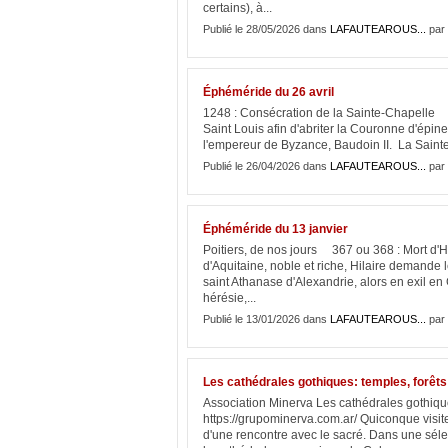
certains), à...
Publié le 28/05/2026 dans
LAFAUTEAROUS...
par 
Éphéméride du 26 avril
1248 : Consécration de la Sainte-Chapelle I
Saint Louis afin d'abriter la Couronne d'épine
l'empereur de Byzance, Baudoin II. La Sainte
Publié le 26/04/2026 dans
LAFAUTEAROUS...
par 
Éphéméride du 13 janvier
Poitiers, de nos jours 367 ou 368 : Mort d'
d'Aquitaine, noble et riche, Hilaire demande 
saint Athanase d'Alexandrie, alors en exil en
hérésie,...
Publié le 13/01/2026 dans
LAFAUTEAROUS...
par 
Les cathédrales gothiques: temples, forêts
Association Minerva Les cathédrales gothique
https://grupominerva.com.ar/ Quiconque visit
d'une rencontre avec le sacré. Dans une sélec