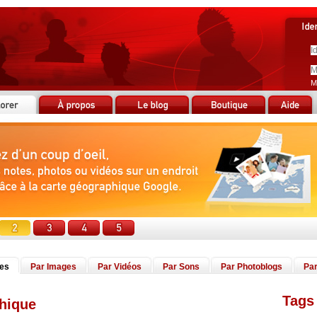
M
tes
Par Images
Par Vidéos
Par Sons
Par Photoblogs
Par
Tags 
thique