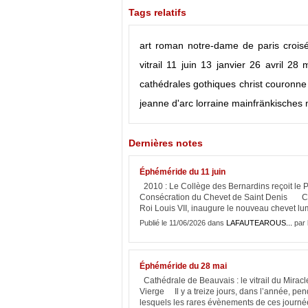
Tags relatifs
art roman
notre-dame de paris
crois
vitrail
11 juin
13 janvier
26 avril
28 
cathédrales gothiques
christ
couronne
jeanne d'arc
lorraine
mainfränkisches
Dernières notes
Éphéméride du 11 juin
2010 : Le Collège des Bernardins reçoit le
Consécration du Chevet de Saint Denis C'es
Roi Louis VII, inaugure le nouveau chevet lum
Publié le 11/06/2026 dans
LAFAUTEAROUS...
par 
Éphéméride du 28 mai
Cathédrale de Beauvais : le vitrail du Miracl
Vierge Il y a treize jours, dans l’année, pen
lesquels les rares évènements de ces journées