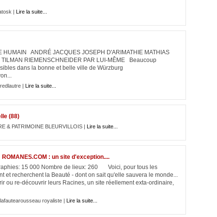
atosk |
Lire la suite...
E HUMAIN ANDRÉ JACQUES JOSEPH D'ARIMATHIE MATHIAS
N TILMAN RIEMENSCHNEIDER PAR LUI-MÊME Beaucoup
ibles dans la bonne et belle ville de Würzburg
on...
redlautre |
Lire la suite...
le (88)
RE & PATRIMOINE BLEURVILLOIS |
Lire la suite...
d : ROMANES.COM : un site d'exception....
aphies: 15 000 Nombre de lieux: 260 Voici, pour tous les
 et recherchent la Beauté - dont on sait qu'elle sauvera le monde...
vrir ou re-découvrir leurs Racines, un site réellement exta-ordinaire,
lafautearousseau royaliste |
Lire la suite...