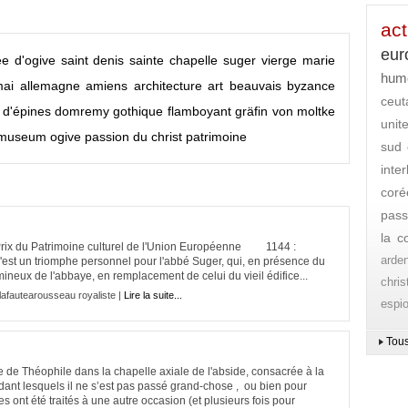
act
eur
ée d'ogive
saint denis
sainte chapelle
suger
vierge marie
hum
mai
allemagne
amiens
architecture
art
beauvais
byzance
ceut
 d'épines
domremy
gothique flamboyant
gräfin von moltke
unit
 museum
ogive
passion du christ
patrimoine
sud
inte
coré
pass
la c
 Prix du Patrimoine culturel de l'Union Européenne 1144 :
arde
t un triomphe personnel pour l'abbé Suger, qui, en présence du
ineux de l'abbaye, en remplacement de celui du vieil édifice...
chri
lafautearousseau royaliste |
Lire la suite...
espi
Tous
e de Théophile dans la chapelle axiale de l'abside, consacrée à la
dant lesquels il ne s’est pas passé grand-chose , ou bien pour
 ont été traités à une autre occasion (et plusieurs fois pour