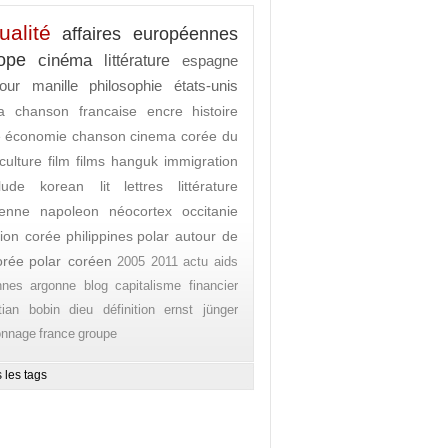
ualité
affaires européennes
ope
cinéma
littérature
espagne
our
manille
philosophie
états-unis
a
chanson francaise
encre
histoire
e
économie
chanson
cinema
corée du
culture
film
films
hanguk
immigration
rlude
korean lit
lettres
littérature
enne
napoleon
néocortex
occitanie
ion corée
philippines
polar autour de
orée
polar coréen
2005
2011
actu
aids
nnes
argonne
blog
capitalisme financier
stian bobin
dieu
définition
ernst jünger
onnage
france
groupe
 les tags