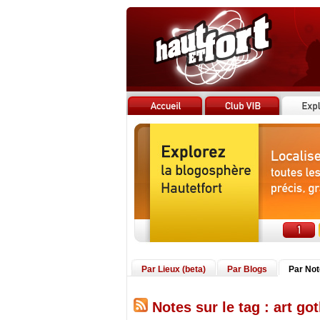
Par Lieux (beta)
Par Blogs
Par No
Notes sur le tag : art go