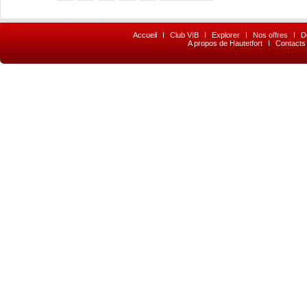
Accueil
I
Club VIB
I
Explorer
I
Nos offres
I
D
A propos de Hautetfort
I
Contacts