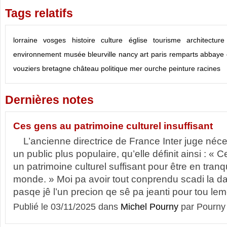
Tags relatifs
lorraine
vosges
histoire
culture
église
tourisme
architecture
environnement
musée
bleurville
nancy
art
paris
remparts
abbaye
vouziers
bretagne
château
politique
mer
ourche
peinture
racines
Dernières notes
Ces gens au patrimoine culturel insuffisant
L’ancienne directrice de France Inter juge néce
un public plus populaire, qu’elle définit ainsi : « 
un patrimoine culturel suffisant pour être en tranqu
monde. » Moi pa avoir tout conprendu scadi la 
pasqe jê l’un precion qe sê pa jeanti pour tou l
Publié le 03/11/2025 dans
Michel Pourny
par Pourny