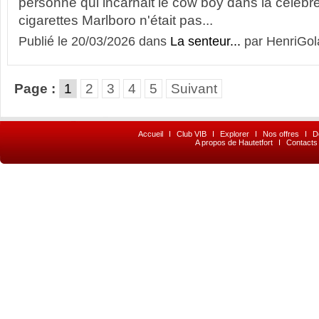
personne qui incarnait le cow boy dans la célèbre
cigarettes Marlboro n'était pas...
Publié le 20/03/2026 dans
La senteur...
par HenriGol
Page :
1
2
3
4
5
Suivant
Accueil
I
Club VIB
I
Explorer
I
Nos offres
I
D
A propos de Hautetfort
I
Contacts