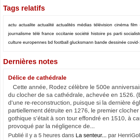
Tags relatifs
actu
actualite
actualité
actualités
médias
télévision
cinéma
film
journalisme
télé
france
occitanie
société
histoire
ps
parti socialis
culture
europennes
bd
football
glucksmann
bande dessinée
covid
Dernières notes
Délice de cathédrale
Cette année, Rodez célèbre le 500e anniversair
du clocher de sa cathédrale, achevée en 1526. (En 
d'une re-reconstruction, puisque si la dernière ég
partiellement détruite en 1276, le premier clocher
gothique s'était à son tour effondré en 1510, à c
provoqué par la négligence de...
Publié il y a 5 heures dans
La senteur...
par HenriGol