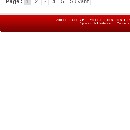
Page :
1
2
3
4
5
Suivant
Accueil
I
Club VIB
I
Explorer
I
Nos offres
I
D
A propos de Hautetfort
I
Contacts