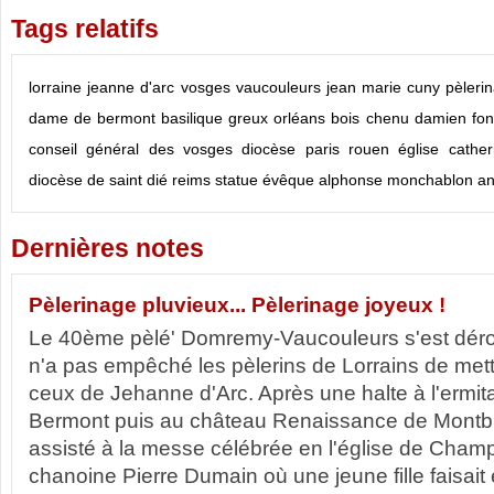
Tags relatifs
lorraine
jeanne d'arc
vosges
vaucouleurs
jean marie cuny
pèleri
dame de bermont
basilique
greux
orléans
bois chenu
damien fon
conseil général des vosges
diocèse
paris
rouen
église
cathe
diocèse de saint dié
reims
statue
évêque
alphonse monchablon
an
Dernières notes
Pèlerinage pluvieux... Pèlerinage joyeux !
Le 40ème pèlé' Domremy-Vaucouleurs s'est dérou
n'a pas empêché les pèlerins de Lorrains de met
ceux de Jehanne d'Arc. Après une halte à l'erm
Bermont puis au château Renaissance de Montbra
assisté à la messe célébrée en l'église de Cham
chanoine Pierre Dumain où une jeune fille faisait