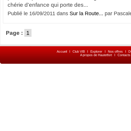
chérie d'enfance qui porte des...
Publié le 16/09/2011 dans
Sur la Route...
par Pascal
Page :
1
Accueil
I
Club VIB
I
Explorer
I
Nos offres
I
D
A propos de Hautetfort
I
Contacts