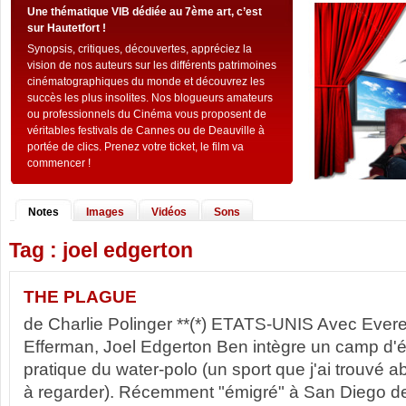
Une thématique VIB dédiée au 7ème art, c’est
sur Hautetfort !
Synopsis, critiques, découvertes, appréciez la
vision de nos auteurs sur les différents patrimoines
cinématographiques du monde et découvrez les
succès les plus insolites. Nos blogueurs amateurs
ou professionnels du Cinéma vous proposent de
véritables festivals de Cannes ou de Deauville à
portée de clics. Prenez votre ticket, le film va
commencer !
Notes
Images
Vidéos
Sons
Tag : joel edgerton
THE PLAGUE
de Charlie Polinger **(*) ETATS-UNIS Avec Everett
Efferman, Joel Edgerton Ben intègre un camp d'é
pratique du water-polo (un sport que j'ai trouvé 
à regarder). Récemment "émigré" à San Diego de