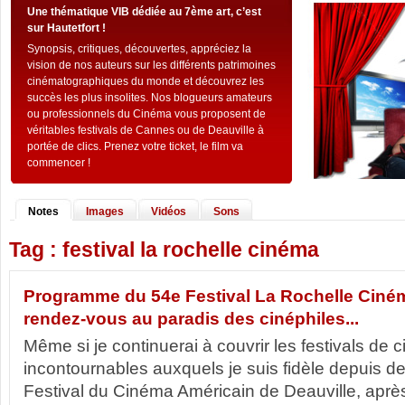
Une thématique VIB dédiée au 7ème art, c’est
sur Hautetfort !
Synopsis, critiques, découvertes, appréciez la
vision de nos auteurs sur les différents patrimoines
cinématographiques du monde et découvrez les
succès les plus insolites. Nos blogueurs amateurs
ou professionnels du Cinéma vous proposent de
véritables festivals de Cannes ou de Deauville à
portée de clics. Prenez votre ticket, le film va
commencer !
Notes
Images
Vidéos
Sons
Tag : festival la rochelle cinéma
Programme du 54e Festival La Rochelle Ciném
rendez-vous au paradis des cinéphiles...
Même si je continuerai à couvrir les festivals de 
incontournables auxquels je suis fidèle depuis 
Festival du Cinéma Américain de Deauville, aprè