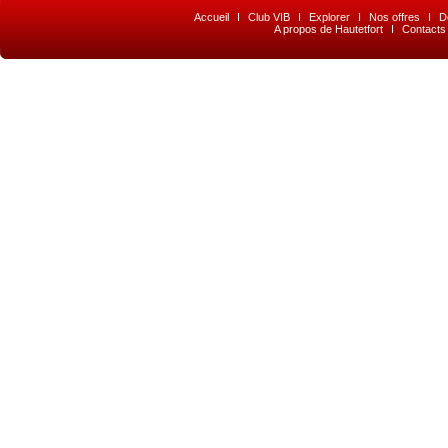
Accueil
I
Club VIB
I
Explorer
I
Nos offres
I
D
A propos de Hautetfort
I
Contacts