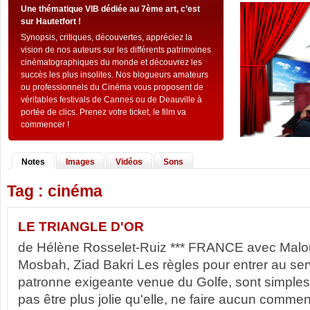
Une thématique VIB dédiée au 7ème art, c’est
sur Hautetfort !
Synopsis, critiques, découvertes, appréciez la
vision de nos auteurs sur les différents patrimoines
cinématographiques du monde et découvrez les
succès les plus insolites. Nos blogueurs amateurs
ou professionnels du Cinéma vous proposent de
véritables festivals de Cannes ou de Deauville à
portée de clics. Prenez votre ticket, le film va
commencer !
Notes
Images
Vidéos
Sons
Tag : cinéma
LE TRIANGLE D'OR
de Hélène Rosselet-Ruiz *** FRANCE avec Malo
Mosbah, Ziad Bakri Les règles pour entrer au se
patronne exigeante venue du Golfe, sont simples 
pas être plus jolie qu'elle, ne faire aucun comment