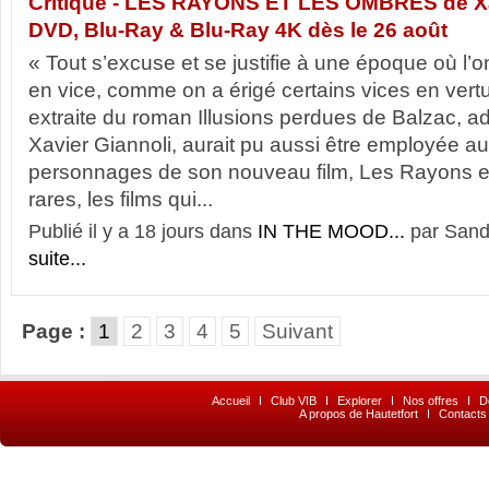
Critique - LES RAYONS ET LES OMBRES de Xa
DVD, Blu-Ray & Blu-Ray 4K dès le 26 août
« Tout s’excuse et se justifie à une époque où l’o
en vice, comme on a érigé certains vices en vertus
extraite du roman Illusions perdues de Balzac, a
Xavier Giannoli, aurait pu aussi être employée au
personnages de son nouveau film, Les Rayons et 
rares, les films qui...
Publié il y a 18 jours dans
IN THE MOOD...
par Sand
suite...
Page :
1
2
3
4
5
Suivant
Accueil
I
Club VIB
I
Explorer
I
Nos offres
I
D
A propos de Hautetfort
I
Contacts