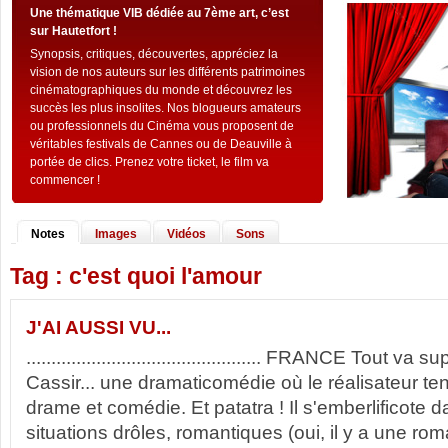
Une thématique VIB dédiée au 7ème art, c’est
sur Hautetfort !
Synopsis, critiques, découvertes, appréciez la
vision de nos auteurs sur les différents patrimoines
cinématographiques du monde et découvrez les
succès les plus insolites. Nos blogueurs amateurs
ou professionnels du Cinéma vous proposent de
véritables festivals de Cannes ou de Deauville à
portée de clics. Prenez votre ticket, le film va
commencer !
Notes
Images
Vidéos
Sons
Tag : c'est quoi l'amour
J'AI AUSSI VU...
............................................... FRANCE Tout va
Cassir... une dramaticomédie où le réalisateur ten
drame et comédie. Et patatra ! Il s'emberlificote 
situations drôles, romantiques (oui, il y a une ro