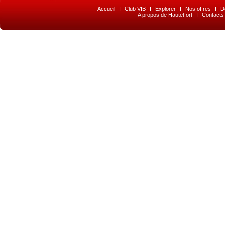
Accueil
I
Club VIB
I
Explorer
I
Nos offres
I
D
A propos de Hautetfort
I
Contacts