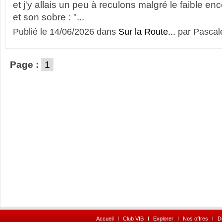
et j'y allais un peu à reculons malgré le faible 
et son sobre : "...
Publié le 14/06/2026 dans
Sur la Route...
par Pascal
Page :
1
Accueil
I
Club VIB
I
Explorer
I
Nos offres
I
D