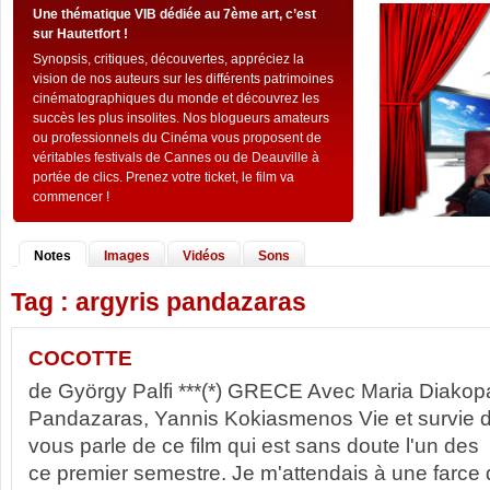
Une thématique VIB dédiée au 7ème art, c’est
sur Hautetfort !
Synopsis, critiques, découvertes, appréciez la
vision de nos auteurs sur les différents patrimoines
cinématographiques du monde et découvrez les
succès les plus insolites. Nos blogueurs amateurs
ou professionnels du Cinéma vous proposent de
véritables festivals de Cannes ou de Deauville à
portée de clics. Prenez votre ticket, le film va
commencer !
Notes
Images
Vidéos
Sons
Tag : argyris pandazaras
COCOTTE
de György Palfi ***(*) GRECE Avec Maria Diakop
Pandazaras, Yannis Kokiasmenos Vie et survie de
vous parle de ce film qui est sans doute l'un des
ce premier semestre. Je m'attendais à une farce