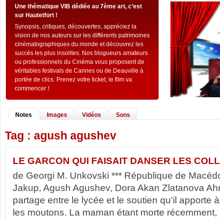
Une thématique VIB dédiée au 7ème art, c’est
sur Hautetfort !
Synopsis, critiques, découvertes, appréciez la
vision de nos auteurs sur les différents patrimoines
cinématographiques du monde et découvrez les
succès les plus insolites. Nos blogueurs amateurs
ou professionnels du Cinéma vous proposent de
véritables festivals de Cannes ou de Deauville à
portée de clics. Prenez votre ticket, le film va
commencer !
Notes
Images
Vidéos
Sons
Tag : agush agushev
LE GARCON QUI FAISAIT DANSER LES COLL
de Georgi M. Unkovski *** République de Macédo
Jakup, Agush Agushev, Dora Akan Zlatanova Ahme
partage entre le lycée et le soutien qu'il apporte
les moutons. La maman étant morte récemment, 