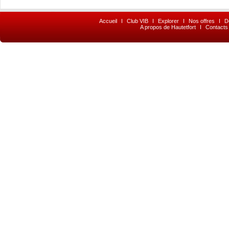
Accueil
I
Club VIB
I
Explorer
I
Nos offres
I
D
A propos de Hautetfort
I
Contacts