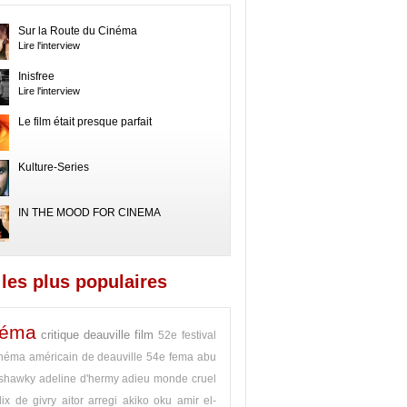
Sur la Route du Cinéma
Lire l'interview
Inisfree
Lire l'interview
Le film était presque parfait
Kulture-Series
IN THE MOOD FOR CINEMA
les plus populaires
néma
critique
deauville
film
52e festival
néma américain de deauville
54e fema
abu
 shawky
adeline d'hermy
adieu monde cruel
lix de givry
aitor arregi
akiko oku
amir el-