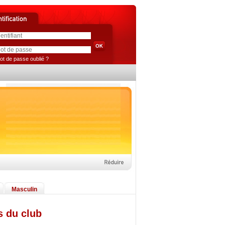
ot de passe oublié ?
Masculin
s du club