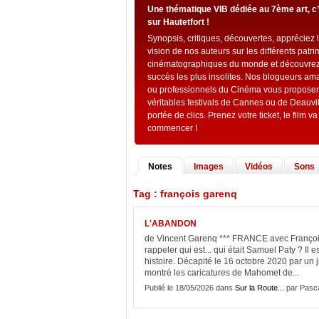
Une thématique VIB dédiée au 7ème art, c
sur Hautetfort !
Synopsis, critiques, découvertes, appréciez 
vision de nos auteurs sur les différents patr
cinématographiques du monde et découvrez
succès les plus insolites. Nos blogueurs am
ou professionnels du Cinéma vous proposen
véritables festivals de Cannes ou de Deauvil
portée de clics. Prenez votre ticket, le film va
commencer !
Notes
Images
Vidéos
Sons
Tag : françois garenq
L'ABANDON
de Vincent Garenq *** FRANCE avec François
rappeler qui est... qui était Samuel Paty ? Il 
histoire. Décapité le 16 octobre 2020 par un j
montré les caricatures de Mahomet de...
Publié le 18/05/2026 dans
Sur la Route...
par Pasca