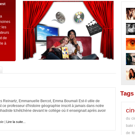
’est
la
imoines
 les
ateurs
t de
le à
Tags 
 Reinartz, Emmanuelle Bercot, Emma Boumali Est-il utile de
est ce professeur d'histoire géographie inscrit à jamais dans notre
ci
ihadiste tchétchène devant le collège où il enseignait après avoir
du ci
le |
Lire la suite...
bakr
de fé