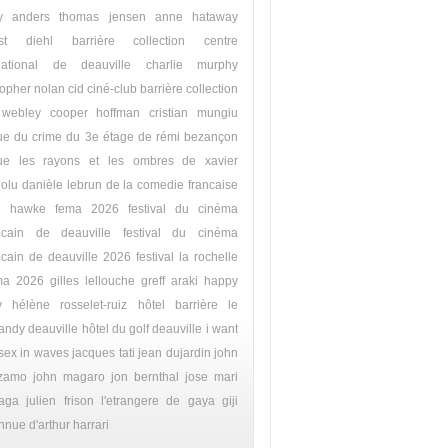
y
anders thomas jensen
anne hataway
st diehl
barrière collection
centre
rnational de deauville
charlie murphy
topher nolan
cid
ciné-club barrière collection
 webley
cooper hoffman
cristian mungiu
que du crime du 3e étage de rémi bezançon
ique les rayons et les ombres de xavier
olu
danièle lebrun
de la comedie francaise
n hawke
fema 2026
festival du cinéma
icain de deauville
festival du cinéma
cain de deauville 2026
festival la rochelle
ma 2026
gilles lellouche
greff araki
happy
y
hélène rosselet-ruiz
hôtel barrière le
andy deauville
hôtel du golf deauville
i want
sex
in waves
jacques tati
jean dujardin
john
izamo
john magaro
jon bernthal
jose mari
aga
julien frison
l'etrangere de gaya giji
onnue d'arthur harrari