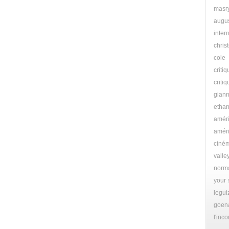
masr
augu
inte
chris
cole
criti
crit
giann
etha
amér
améri
ciné
valle
norm
your 
legu
goen
l'inc