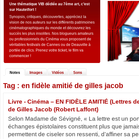
Une thématique VIB dédiée au 7ème art, c’est
sur Hautetfort !
Synopsis, critiques, découvertes, appréciez la
vision de nos auteurs sur les différents patrimoines
cinématographiques du monde et découvrez les
succès les plus insolites. Nos blogueurs amateurs
ou professionnels du Cinéma vous proposent de
véritables festivals de Cannes ou de Deauville à
portée de clics. Prenez votre ticket, le film va
commencer !
Notes
Images
Vidéos
Sons
Tag : en fidèle amitié de gilles jacob
Livre - Cinéma – EN FIDÈLE AMITIÉ (Lettres d
de Gilles Jacob (Robert Laffont)
Selon Madame de Sévigné, « La lettre est un port
échanges épistolaires constituent plus que jamais
permettent de ciseler son ressenti, d’affiner sa pe