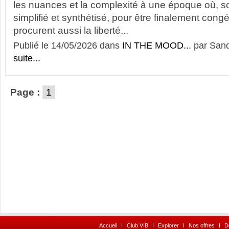
les nuances et la complexité à une époque où, sou
simplifié et synthétisé, pour être finalement congéd
procurent aussi la liberté...
Publié le 14/05/2026 dans
IN THE MOOD...
par Sand
suite...
Page :
1
Accueil
I
Club VIB
I
Explorer
I
Nos offres
I
D