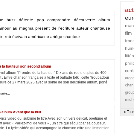
act
eu
ue
buzz
détente
pop
comprendre
découverte
album
mani
amour
au magma present de l'ecriture
auteur
chanteuse
film
ie
rnb
écrivain
américaine
ariège
chanteur
fran
hum
litt
phil
 la hauteur son second album
coré
vel album "Prendre de la hauteur" Dix ans de route et plus de 400
t . Entre chanson française à texte et ballade folk , cette "troubadour
argo
eure ce 27 mars 2026 avec la sortie de son deuxième album, porté
chan
...
grou
 suite...
mich
Tous
 album Avant que la nuit
cs vidéo qui sublime le titre Avec son univers délicat, poétique et
vec « Parlez-moi de vous » , un titre qui séduit par sa douceur,
ble. La lyrics vidéo qui accompagne la chanson offre une immersion