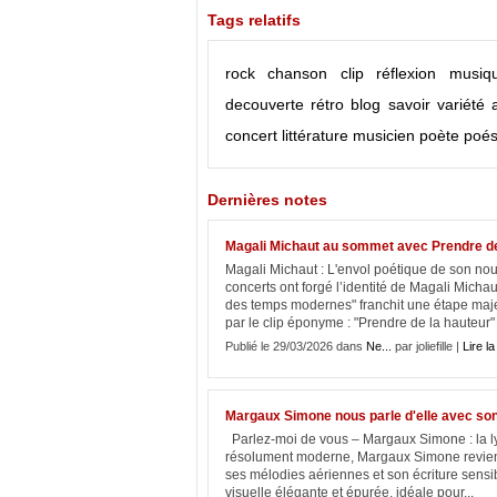
Tags relatifs
rock
chanson
clip
réflexion
musiq
decouverte
rétro
blog
savoir
variété
concert
littérature
musicien
poète
poés
Dernières notes
Magali Michaut au sommet avec Prendre de
Magali Michaut : L'envol poétique de son nou
concerts ont forgé l’identité de Magali Michau
des temps modernes" franchit une étape maj
par le clip éponyme : "Prendre de la hauteur" .
Publié le 29/03/2026 dans
Ne...
par joliefille |
Lire la
Margaux Simone nous parle d'elle avec son
Parlez-moi de vous – Margaux Simone : la lyri
résolument moderne, Margaux Simone revient a
ses mélodies aériennes et son écriture sensi
visuelle élégante et épurée, idéale pour...