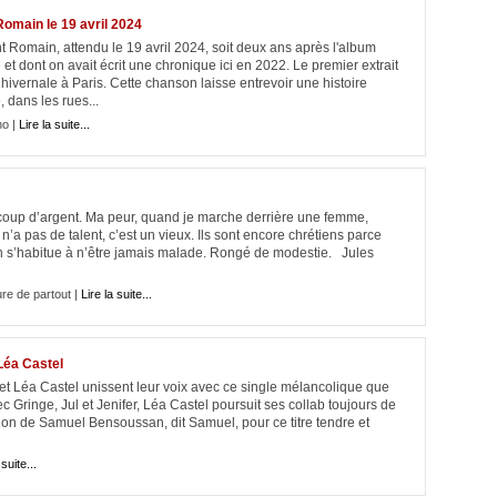
omain le 19 avril 2024
t Romain, attendu le 19 avril 2024, soit deux ans après l'album
 dont on avait écrit une chronique ici en 2022. Le premier extrait
vernale à Paris. Cette chanson laisse entrevoir une histoire
 dans les rues...
no |
Lire la suite...
coup d’argent. Ma peur, quand je marche derrière une femme,
n’a pas de talent, c’est un vieux. Ils sont encore chrétiens parce
 On s’habitue à n’être jamais malade. Rongé de modestie. Jules
ure de partout |
Lire la suite...
Léa Castel
et Léa Castel unissent leur voix avec ce single mélancolique que
Gringe, Jul et Jenifer, Léa Castel poursuit ses collab toujours de
ation de Samuel Bensoussan, dit Samuel, pour ce titre tendre et
 suite...