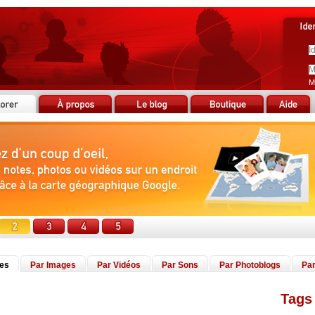
M
tes
Par Images
Par Vidéos
Par Sons
Par Photoblogs
Par
Tags 