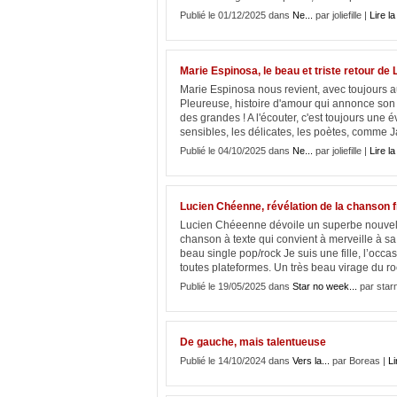
Publié le 01/12/2025 dans
Ne...
par joliefille |
Lire la
Marie Espinosa, le beau et triste retour de
Marie Espinosa nous revient, avec toujours au
Pleureuse, histoire d'amour qui annonce son
des grandes ! A l'écouter, c'est toujours un
sensibles, les délicates, les poètes, comme Ja
Publié le 04/10/2025 dans
Ne...
par joliefille |
Lire la
Lucien Chéenne, révélation de la chanson 
Lucien Chéeenne dévoile un superbe nouvel 
chanson à texte qui convient à merveille à sa
beau single pop/rock Je suis une fille, l’occ
toutes plateformes. Un très beau virage du ro
Publié le 19/05/2025 dans
Star no week...
par star
De gauche, mais talentueuse
Publié le 14/10/2024 dans
Vers la...
par Boreas |
Li