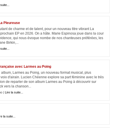
 suite...
 La Pleureuse
tant de charme et de talent, pour un nouveau titre vibrant La
 prochain EP en 2026. On a hâte. Marie Espinosa joue dans la cour
e évidence, qui nous évoque nombe de nos chanteuses préférées, les
ne Birkin,...
 suite...
française avec Larmes au Poing
album, Larmes au Poing, un nouveau format musical, plus
 voix d'airain. Lucien Chéenne explore sa part féminine avec le très
asion de reparler de son album Larmes au Poing à découvrir sur
ck vers la chanson...
no |
Lire la suite...
re la suite...