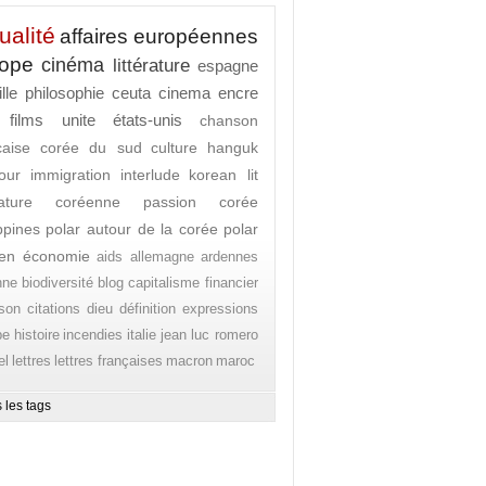
ualité
affaires européennes
rope
cinéma
littérature
espagne
lle
philosophie
ceuta
cinema
encre
films
unite
états-unis
chanson
caise
corée du sud
culture
hanguk
our
immigration
interlude
korean lit
érature coréenne
passion corée
ippines
polar autour de la corée
polar
en
économie
aids
allemagne
ardennes
nne
biodiversité
blog
capitalisme financier
son
citations
dieu
définition
expressions
pe
histoire
incendies
italie
jean luc romero
el
lettres
lettres françaises
macron
maroc
 les tags