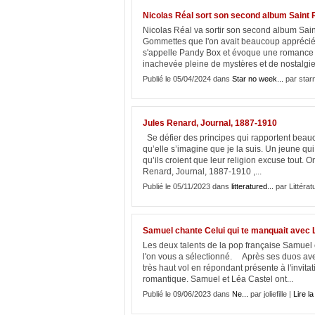
Nicolas Réal sort son second album Saint R
Nicolas Réal va sortir son second album Sain
Gommettes que l'on avait beaucoup apprécié et
s'appelle Pandy Box et évoque une romance hi
inachevée pleine de mystères et de nostalgie,
Publié le 05/04/2024 dans
Star no week...
par star
Jules Renard, Journal, 1887-1910
Se défier des principes qui rapportent beau
qu’elle s’imagine que je la suis. Un jeune qui 
qu’ils croient que leur religion excuse tout.
Renard, Journal, 1887-1910 ,...
Publié le 05/11/2023 dans
litteratured...
par Littérat
Samuel chante Celui qui te manquait avec 
Les deux talents de la pop française Samuel 
l'on vous a sélectionné. Après ses duos avec 
très haut vol en répondant présente à l'invit
romantique. Samuel et Léa Castel ont...
Publié le 09/06/2023 dans
Ne...
par joliefille |
Lire la