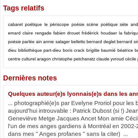
Tags relatifs
cabaret poétique
le périscope
poésie
scène poétique
sète
and
emard
claire rengade
fabien drouet
frédérick houdaer
la fabriq
poésie parlée
ain
annie salager
belletto
bernard deglet
bernard s
dieu
bibliothèque part-dieu
boris crack
brigitte baumié
béatrice b
centre culturel aragon
christophe petchanatz
claude yvroud
cécile 
Dernières notes
Quelques auteur(e)s lyonnais(e)s dans les ann
... photographié(e)s par Evelyne Proriol pour les 
aujourd'hui introuvable : Patrick Dubost (si !) Je
Geneviève Metge Jacques Ancet Mon amie Cécile 
l'un de mes anges gardiens à Montréal en 2002-
dans mes " Anges profanes " sans la citer) ...