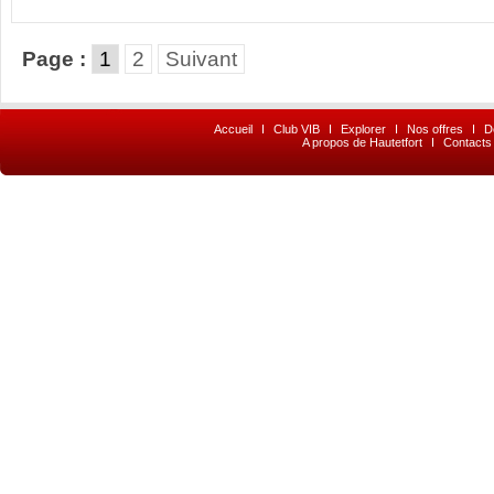
Page :
1
2
Suivant
Accueil
I
Club VIB
I
Explorer
I
Nos offres
I
D
A propos de Hautetfort
I
Contacts