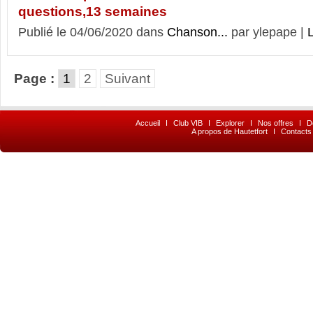
questions,13 semaines
Publié le 04/06/2020 dans
Chanson...
par ylepape |
L
Page :
1
2
Suivant
Accueil
I
Club VIB
I
Explorer
I
Nos offres
I
D
A propos de Hautetfort
I
Contacts