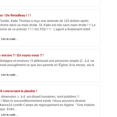
 ! De Retailleau ! ! !
 Floride, Katie Thomas a reçu une amende de 116 dollars après
éphone dans sa main droite. Or, Katie est née sans main droite ! ! ! Le
che de ce policier ? ! ! ! AU FOU ! ! ! L'agent a finalement retiré
|
Lire la suite...
 encore ? ! En voyez-vous ? !
n Bretagne et environs ! Il définissait une personne simple (C. à d. ne
vait aveuglément ce que ses parents et l’Église (A la messe, via le
.
|
Lire la suite...
 concernant la planète !
imension, c. à d. soi-disant humaines, sont publiées ! !
s ! Mais le surconditionnement existe ! Nous pouvons devenir
france24.com/fr/ Camps de regroupement en Algérie : "Une histoire
que Entre...
|
Lire la suite...