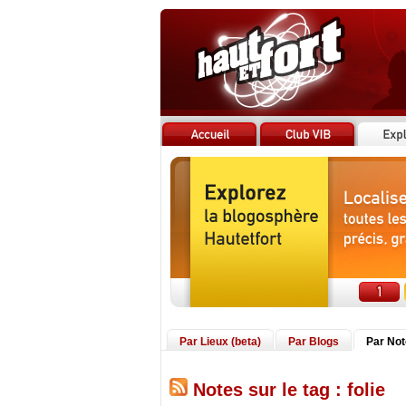
Par Lieux (beta)
Par Blogs
Par No
Notes sur le tag : folie