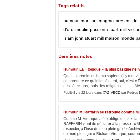
Tags relatifs
humour
mort
au magma present de l'
d'ère
moulin
passion
stuart-mill
vie
ad
islam
john stuart mill
maison
monde
pa
Dernières notes
Humour. La « logique » la plus basique ne 
Que les premier.es homo sapiens (Il y a envi
comprendre ce qu’ielles étaient, oui, c’est « 
des sélections, puis des religions MA
Publié il y a 22 jours dans
XYZ, ABCD
par Pedros 
Humour. M. Raffarin se retrouve comme M.
Comme M. Virenque a été obligé de s’exclamer
RAFFARIN vient de déclarer à la presse : « Ah
respecter, à l’insu de mon plein gré ! » Archiv
de mon plein gré » Richard Virenque, coureur