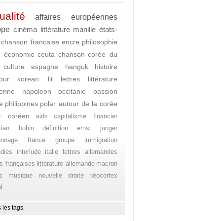
ualité
affaires européennes
ope
cinéma
littérature
manille
états-
chanson francaise
encre
philosophie
e
économie
ceuta
chanson
corée du
culture
espagne
hanguk
histoire
our
korean lit
lettres
littérature
enne
napoleon
occitanie
passion
e
philippines
polar autour de la corée
r coréen
aids
capitalisme financier
stian bobin
définition
ernst jünger
onnage
france
groupe
immigration
ndies
interlude
italie
lettres allemandes
es françaises
littérature allemande
macron
c
musique
nouvelle droite
néocortex
l
 les tags