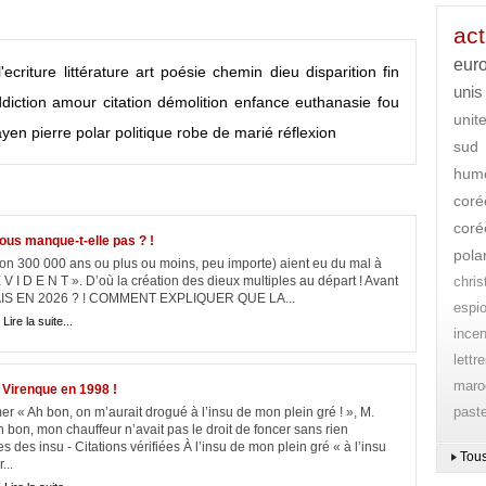
act
eur
ecriture
littérature
art
poésie
chemin
dieu
disparition
fin
unis
diction
amour
citation
démolition
enfance
euthanasie
fou
unit
yen pierre
polar
politique
robe de marié
réflexion
sud
hum
coré
coré
nous manque-t-elle pas ? !
pola
ron 300 000 ans ou plus ou moins, peu importe) aient eu du mal à
É V I D E N T ». D’où la création des dieux multiples au départ ! Avant
chri
IS EN 2026 ? ! COMMENT EXPLIQUER QUE LA...
espi
|
Lire la suite...
ince
lettr
maro
 Virenque en 1998 !
paste
 « Ah bon, on m’aurait drogué à l’insu de mon plein gré ! », M.
 bon, mon chauffeur n’avait pas le droit de foncer sans rien
es des insu - Citations vérifiées À l’insu de mon plein gré « à l’insu
Tous
...