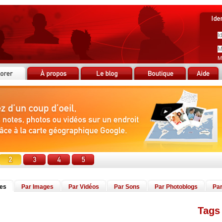
M
tes
Par Images
Par Vidéos
Par Sons
Par Photoblogs
Par
Tags 