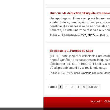
Humour. Ma déduction d’Enquête exclusive s
Un reportage sur l’Iran a remplacé le progra
arrêter, torturer, pendre, si on n’est pas un.
constitue, il est nécessaire de se poser des q
Téhéran, il existe une zone réservée aux nou
Publié le 19/01/2026 dans
XYZ, ABCD
par Pedros 
Ecclésiaste 1. Paroles du Sage
(14.11.1999) Qohélet / Ecclésiaste Paroles du
appelé Qohélet). Les passages en italiques da
télécharger le texte : P-1999-11-14.pdf J'ai
c'était probablement il y a très longtemps,...
Publié le 13/11/2022 dans
Clamans
par Jean-Mari
Page :
1
2
3
4
5
Suivant
Accueil
I
Club