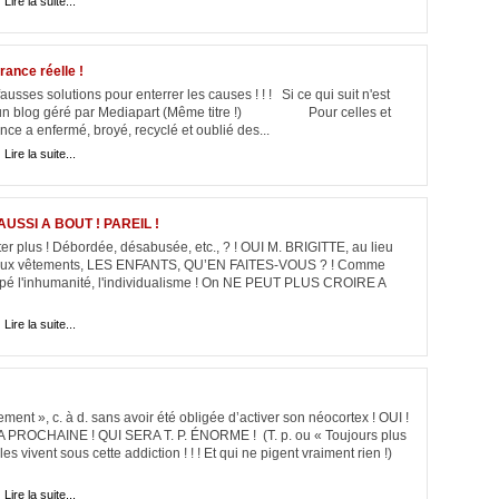
|
Lire la suite...
ance réelle !
sses solutions pour enterrer les causes ! ! ! Si ce qui suit n'est
 sur un blog géré par Mediapart (Même titre !) Pour celles et
e a enfermé, broyé, recyclé et oublié des...
|
Lire la suite...
USSI A BOUT ! PAREIL !
éter plus ! Débordée, désabusée, etc., ? ! OUI M. BRIGITTE, au lieu
uveaux vêtements, LES ENFANTS, QU’EN FAITES-VOUS ? ! Comme
loppé l'inhumanité, l'individualisme ! On NE PEUT PLUS CROIRE A
|
Lire la suite...
ment », c. à d. sans avoir été obligée d’activer son néocortex ! OUI !
PROCHAINE ! QUI SERA T. P. ÉNORME ! (T. p. ou « Toujours plus
les vivent sous cette addiction ! ! ! Et qui ne pigent vraiment rien !)
|
Lire la suite...