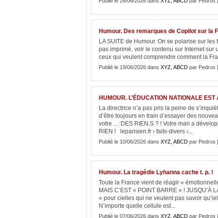
Publié le 26/06/2026 dans
XYZ, ABCD
par Pedros 
Humour. Des remarques de Copilot sur la Fr
LA SUITE de Humour. On se polarise sur les fau
pas imprimé, voir le contenu sur Internet
ceux qui veulent comprendre comment la Franc
Publié le 19/06/2026 dans
XYZ, ABCD
par Pedros 
HUMOUR. L’ÉDUCATION NATIONALE EST A
La directrice n’a pas pris la peine de s’inqui
d’être toujours en train d’essayer des no
votre ... :DES RIEN.S ? ! Votre mari a déve
RIEN ! leparisien.fr › faits-divers ›...
Publié le 10/06/2026 dans
XYZ, ABCD
par Pedros 
Humour. La tragédie Lyhanna cache t. p. !
Toute la France vient de réagir « émotionnelle
MAIS C’EST « POINT BARRE » ! JUSQU’À LA 
» pour cielles qui ne veulent pas savoir qu’iel
N’importe quelle cellule est...
Publié le 07/06/2026 dans
XYZ, ABCD
par Pedros 