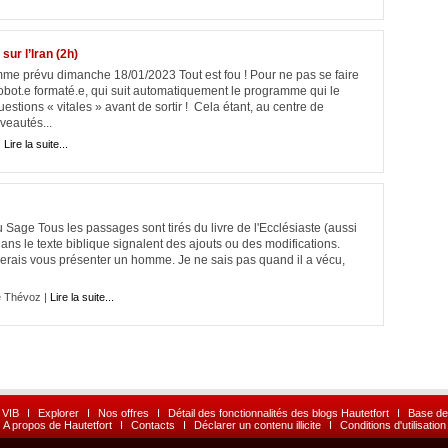
ur l’Iran (2h)
mme prévu dimanche 18/01/2023 Tout est fou ! Pour ne pas se faire
e robot.e formaté.e, qui suit automatiquement le programme qui le
uestions « vitales » avant de sortir ! Cela étant, au centre de
veautés...
|
Lire la suite...
 Sage Tous les passages sont tirés du livre de l'Ecclésiaste (aussi
ns le texte biblique signalent des ajouts ou des modifications.
merais vous présenter un homme. Je ne sais pas quand il a vécu,
e Thévoz |
Lire la suite...
 VIB
I
Explorer
I
Nos offres
I
Détail des fonctionnalités des blogs Hautetfort
I
Base de
A propos de Hautetfort
I
Contacts
I
Déclarer un contenu illicite
I
Conditions d'utilisation