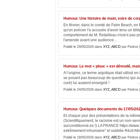
Humour. Une histoire de main, voire de corps
En février, dans le comté de Palm Beach, en
qu'un policier l'a accusée d'avoir tenu un tél
comportement de M. Retailleau n'est-il pas pro
l'amende avant une audience...
Publié le 29/05/2026 dans
XYZ, ABCD
par Pedros 
Humour. Le mot « plouc » est démodé, mais
A l’origine, ce terme argotique était utilisé e
se posant pas beaucoup de questions) qui sui
curé) lui avaient enseigné ! ..
Publié le 24/05/2026 dans
XYZ, ABCD
par Pedros 
Humour. Quelques documents du 17/05/2026
Et chaque jour des présentations de la même d
(Scientifiquement, le racisme est un non-sen
surconditionné.es !) LA FRANCE https://www.
extrêmement inhumaine" et oubliée Récit Afri
Publié le 18/05/2026 dans
XYZ, ABCD
par Pedros 