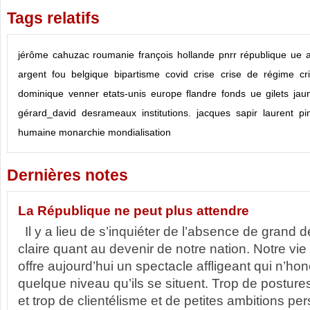
Tags relatifs
jérôme cahuzac
roumanie
françois hollande
pnrr
république
ue
argent fou
belgique
bipartisme
covid
crise
crise de régime
cr
dominique venner
etats-unis
europe
flandre
fonds ue
gilets jau
gérard_david desrameaux
institutions.
jacques sapir
laurent pi
humaine
monarchie
mondialisation
Dernières notes
La République ne peut plus attendre
Il y a lieu de s’inquiéter de l’absence de grand d
claire quant au devenir de notre nation. Notre vie p
offre aujourd’hui un spectacle affligeant qui n’ho
quelque niveau qu’ils se situent. Trop de postures
et trop de clientélisme et de petites ambitions per