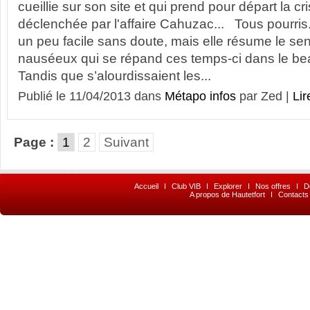
cueillie sur son site et qui prend pour départ la cri
déclenchée par l'affaire Cahuzac... Tous pourris.
un peu facile sans doute, mais elle résume le s
nauséeux qui se répand ces temps-ci dans le be
Tandis que s’alourdissaient les...
Publié le 11/04/2013 dans
Métapo infos
par Zed |
Lir
Page :
1
2
Suivant
Accueil
I
Club VIB
I
Explorer
I
Nos offres
I
D
A propos de Hautetfort
I
Contacts