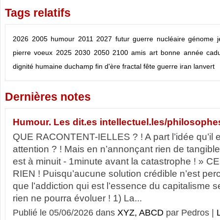
Tags relatifs
2026
2005
humour
2011
2027
futur
guerre nucléaire
génome
pierre
voeux
2025
2030
2050
2100
amis
art
bonne année
cad
dignité humaine
duchamp
fin d'ère
fractal
fête
guerre
iran
lanvert
Dernières notes
Humour. Les dit.es intellectuel.les/philosophe
QUE RACONTENT-IELLES ? ! A part l’idée qu’il es
attention ? ! Mais en n’annonçant rien de tangible
est à minuit - 1minute avant la catastrophe ! 
RIEN ! Puisqu’aucune solution crédible n’est pe
que l’addiction qui est l’essence du capitalisme s
rien ne pourra évoluer ! 1) La...
Publié le 05/06/2026 dans
XYZ, ABCD
par Pedros |
L