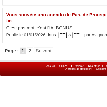
Vous souvète uno annado de Pas, de Prousper
fin
C'est pas moi, c'est l'IA. BONUS
Publié le 01/01/2026 dans
│ˉˉˉˉ│∩│ˉˉˉˉ...
par Avignon
Page :
1
2
Suivant
Accueil
I
Club VIB
I
Explorer
I
Nos offres
I
D
A propos de Hautetfort
I
Contacts