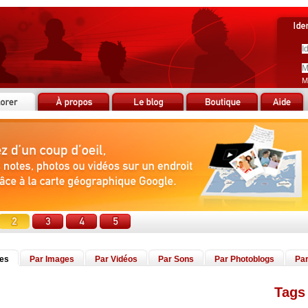
M
tes
Par Images
Par Vidéos
Par Sons
Par Photoblogs
Par
Tags 