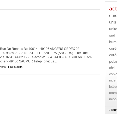
act
eur
unis
unit
sud
hum
coré
Rue De Rennes Bp 40614 - 49106 ANGERS CEDEX 02
2 41 20 98 39 ABLAIN ESTELLE - ANGERS (ANGERS) 1 Ter Rue
coré
: 02 41 44 02 12 - Télécopie: 02 41 44 06 66 AGUILAR JEAN-
pola
her - 49400 SAUMUR Téléphone: 02...
entia |
Lire la suite...
chri
espi
ince
lettr
maro
néoc
Tous