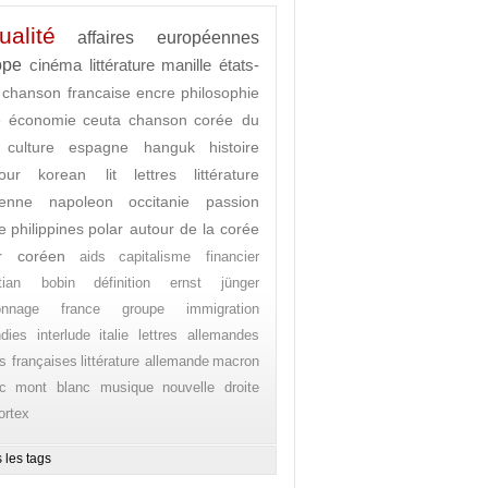
ualité
affaires européennes
ope
cinéma
littérature
manille
états-
chanson francaise
encre
philosophie
e
économie
ceuta
chanson
corée du
culture
espagne
hanguk
histoire
our
korean lit
lettres
littérature
enne
napoleon
occitanie
passion
e
philippines
polar autour de la corée
r coréen
aids
capitalisme financier
stian bobin
définition
ernst jünger
onnage
france
groupe
immigration
ndies
interlude
italie
lettres allemandes
es françaises
littérature allemande
macron
c
mont blanc
musique
nouvelle droite
ortex
 les tags