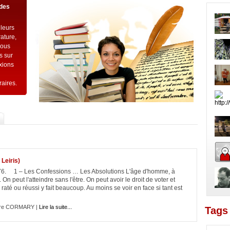
 des
 leurs
rature,
vous
s sur
exions
raires.
Leiris)
1976. 1 – Les Confessions … Les Absolutions L'âge d'homme, à
. On peut l'atteindre sans l'être. On peut avoir le droit de voter et
 raté ou réussi y fait beaucoup. Au moins se voir en face si tant est
rre CORMARY |
Lire la suite...
Tags 