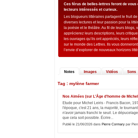
Ces férus de belles-lettres feront de vous
lecteurs intéressés et curieux.
Les blogueurs littéraires partagent le fruit de
diverses lectures et leur passion pour la litté
la poésie et le théâtre. Au fil de leurs blogs, 
apprécierez leurs descriptions, leurs critique
les ouvrages qu’ils ont appréciés, leurs réfl
sur le monde des Lettres. Ils vous donneront
l’envie d’explorer de nouveaux horizons litté
Notes
Images
Vidéos
Sons
Tag : mylène farmer
Nos Aimées (sur L'Âge d'homme de Michel 
Etude pour Michel Leiris - Francis Bacon, 
l'époque, c'est 21 ans, la majorité, le tournant
n'avoir jamais franchi le seuil. Le dépucelage
que cela soit possible. Écrire...
Publié le 21/06/2026 dans
Pierre Cormary
par Pie