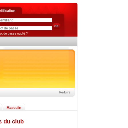
ot de passe oublié ?
Masculin
s du club