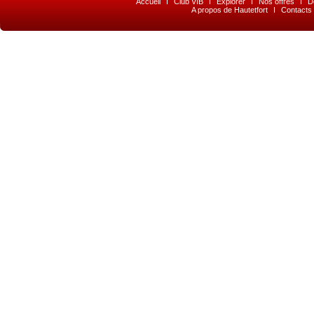
Accueil
I
Club VIB
I
Explorer
I
Nos offres
I
D
A propos de Hautetfort
I
Contacts