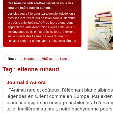
Ces férus de belles-lettres feront de vous des
lecteurs intéressés et curieux.
Les blogueurs littéraires partagent le fruit de leurs
diverses lectures et leur passion pour la littérature,
la poésie et le théâtre. Au fil de leurs blogs, vous
apprécierez leurs descriptions, leurs critiques sur
les ouvrages qu’ils ont appréciés, leurs réflexions
sur le monde des Lettres. Ils vous donneront
l’envie d’explorer de nouveaux horizons littéraires.
Notes
Images
Vidéos
Sons
Tag : etienne ruhaud
Journal d'Aurora
"Animal rare et coûteux, l'éléphant blanc albinos f
légendes en Orient comme en Europe. Par extensi
blanc » désigne un ouvrage architectural d'enve
utile. Indifférent au bruit, notre pachyderme poursu